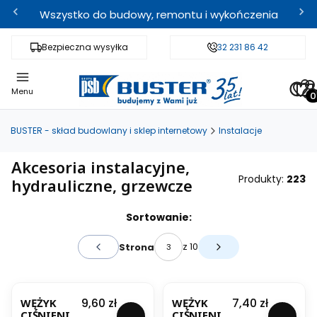
Wszystko do budowy, remontu i wykończenia
Bezpieczna wysyłka
Fachowe doradztwo
32 231 86 42
Odbi
Pro
Menu
BUSTER - skład budowlany i sklep internetowy
Instalacje
Akcesoria instalacyjne,
Produkty:
223
hydrauliczne, grzewcze
Lista produktów
Sortowanie:
z 10
Strona
Poprzednie produkty
Następne produkty
Cena
Cena
9,60 zł
7,40 zł
WĘŻYK
WĘŻYK
CIŚNIENIO
CIŚNIENIO