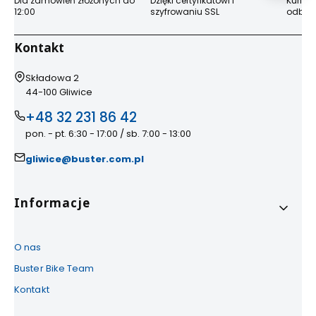
Dla zamówień złożonych do
Dzięki certyfikatowi i
Kurier
12:00
szyfrowaniu SSL
odbior
Kontakt
Adres:
Składowa 2
44-100 Gliwice
+48 32 231 86 42
pon. - pt. 6:30 - 17:00 / sb. 7:00 - 13:00
gliwice@buster.com.pl
Linki w stopce
Informacje
O nas
Buster Bike Team
Kontakt