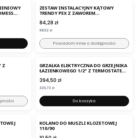
IENIOWY
ZESTAW INSTALACYJNY KĄTOWY
COMESS
TRENDY PEX Z ZAWOREM
TERMOSTATYCZNYM, ODCINAJĄCYM I
Cena
84,28 zł
GŁOWICĄ BIAŁĄ
Cena
68,52 zł
Powiadom mnie o dostępności
" Z
GRZAŁKA ELEKTRYCZNA DO GRZEJNIKA
ŁAZIENKOWEGO 1/2" Z TERMOSTATEM
600W BASIC
Cena
394,50 zł
Cena
320,73 zł
ępności
Do koszyka
ETOWEJ
KOLANO DO MUSZLI KLOZETOWEJ
110/90
Cena
10,50 zł