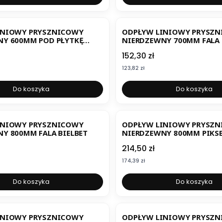
INIOWY PRYSZNICOWY
ODPŁYW LINIOWY PRYSZ
NY 600MM POD PŁYTKĘ
NIERDZEWNY 700MM FALA 
Cena
152,30 zł
Cena
123,82 zł
Do koszyka
Do koszyka
INIOWY PRYSZNICOWY
ODPŁYW LINIOWY PRYSZ
Y 800MM FALA BIELBET
NIERDZEWNY 800MM PIKSE
Cena
214,50 zł
Cena
174,39 zł
Do koszyka
Do koszyka
INIOWY PRYSZNICOWY
ODPŁYW LINIOWY PRYSZ