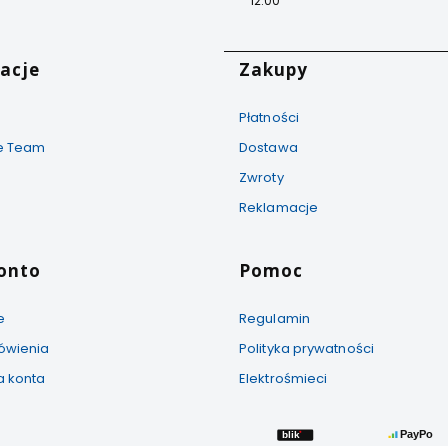
12:00
stopce
acje
Zakupy
Płatności
ke Team
Dostawa
Zwroty
Reklamacje
onto
Pomoc
e
Regulamin
ówienia
Polityka prywatności
a konta
Elektrośmieci