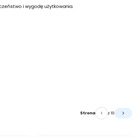
eczeństwo i wygodę użytkowania.
z 10
Strona
Następ