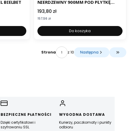
L BIELBET
NIERDZEWNY 900MM POD PŁYTKĘ
BIELBET
Cena
193,80 zł
Cena
157,56 zł
Do koszyka
z 10
Następna
Strona
Przejdź
BEZPIECZNE PŁATNOŚCI
WYGODNA DOSTAWA
Dzięki certyfikatowi i
Kurierzy, paczkomaty i punkty
szyfrowaniu SSL
odbioru