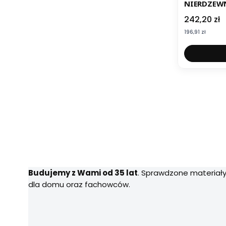
NIERDZEWN
Cena
242,20 zł
Cena
196,91 zł
Budujemy z Wami od 35 lat
. Sprawdzone materiały
dla domu oraz fachowców.