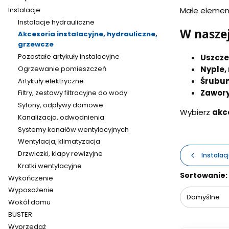
Instalacje
Małe element
Instalacje hydrauliczne
W naszej
Akcesoria instalacyjne, hydrauliczne,
grzewcze
Pozostałe artykuły instalacyjne
Uszczel
Nyple,
Ogrzewanie pomieszczeń
Śrubun
Artykuły elektryczne
Zawory
Filtry, zestawy filtracyjne do wody
Syfony, odpływy domowe
Wybierz
akc
Kanalizacja, odwodnienia
Systemy kanałów wentylacyjnych
Wentylacja, klimatyzacja
Drzwiczki, klapy rewizyjne
Instalac
Kratki wentylacyjne
Lista pr
Sortowanie:
Wykończenie
Wyposażenie
Domyślne
Wokół domu
BUSTER
Wyprzedaż