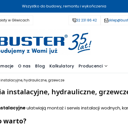
Wszystko do budowy, remontu i wykończenia
isty w Gliwicach
32 231 86 42
sklep@bust
amacje
O nas
Blog
Kalkulatory
Producenci
 instalacyjne, hydrauliczne, grzewcze
a instalacyjne, hydrauliczne, grzewcz
nstalacyjne
ułatwiają montaż i serwis instalacji wodnych, ka
o warto?