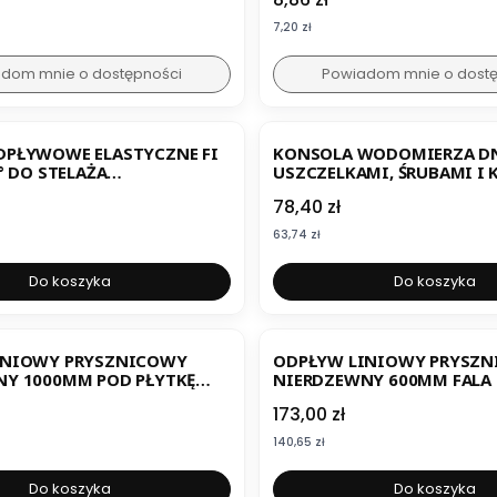
Cena
7,20 zł
dom mnie o dostępności
Powiadom mnie o dost
ER
PŁYWOWE ELASTYCZNE FI
KONSOLA WODOMIERZA DN
° DO STELAŻA
USZCZELKAMI, ŚRUBAMI I
OWEGO
Cena
78,40 zł
Cena
63,74 zł
Do koszyka
Do koszyka
INIOWY PRYSZNICOWY
ODPŁYW LINIOWY PRYSZ
NY 1000MM POD PŁYTKĘ
NIERDZEWNY 600MM FALA 
Cena
173,00 zł
Cena
140,65 zł
Do koszyka
Do koszyka