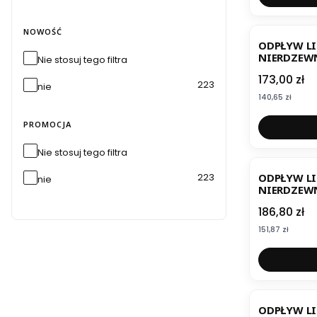
NOWOŚĆ
ODPŁYW L
NIERDZEW
Nie stosuj tego filtra
BIELBET
Cena
173,00 zł
223
nie
Cena
140,65 zł
PROMOCJA
Nie stosuj tego filtra
ODPŁYW L
223
nie
NIERDZEWN
Cena
186,80 zł
Cena
151,87 zł
ODPŁYW L