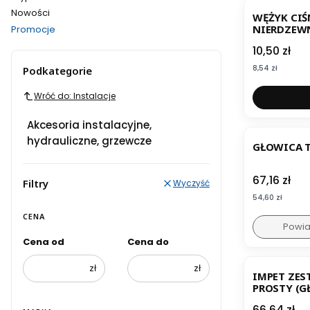
Nowości
WĘŻYK CIŚ
NIERDZEWNE
Promocje
80CM AKCE
Koniec menu
Cena
10,50 zł
Cena
8,54 zł
Podkategorie
Wróć do: Instalacje
Akcesoria instalacyjne,
hydrauliczne, grzewcze
GŁOWICA 
Cena
67,16 zł
Filtry
Wyczyść
Cena
54,60 zł
CENA
Powia
Cena od
Cena do
zł
zł
IMPET ZE
PROSTY (G
TERMOSTAT
Cena
66,64 zł