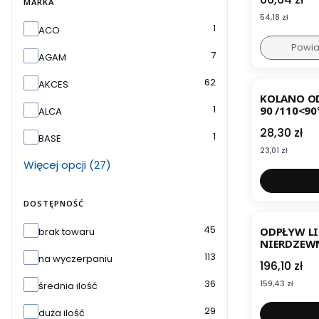
MARKA
Cena
54,18 zł
Marka
1
ACO
Powia
7
AGAM
BESTSELL
62
AKCES
KOLANO OD
1
90 /110<90
ALCA
PODTYNK
Cena
28,30 zł
1
BASE
Cena
23,01 zł
Więcej opcji (27)
DOSTĘPNOŚĆ
Dostępność
45
ODPŁYW L
brak towaru
NIERDZEW
BIELBET
113
na wyczerpaniu
Cena
196,10 zł
36
Cena
159,43 zł
średnia ilość
29
duża ilość