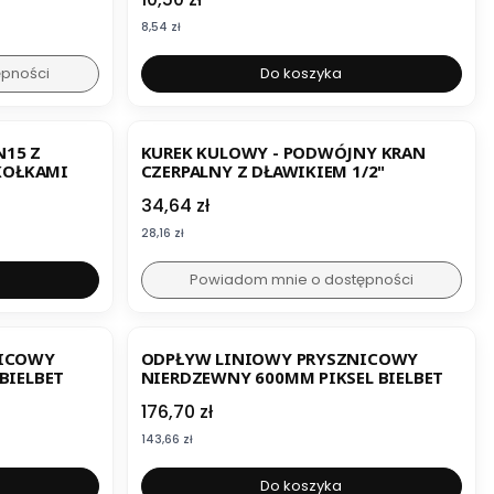
Cena
8,54 zł
ępności
Do koszyka
15 Z
KUREK KULOWY - PODWÓJNY KRAN
 KOŁKAMI
CZERPALNY Z DŁAWIKIEM 1/2"
Cena
34,64 zł
Cena
28,16 zł
Powiadom mnie o dostępności
NICOWY
ODPŁYW LINIOWY PRYSZNICOWY
BIELBET
NIERDZEWNY 600MM PIKSEL BIELBET
Cena
176,70 zł
Cena
143,66 zł
Do koszyka