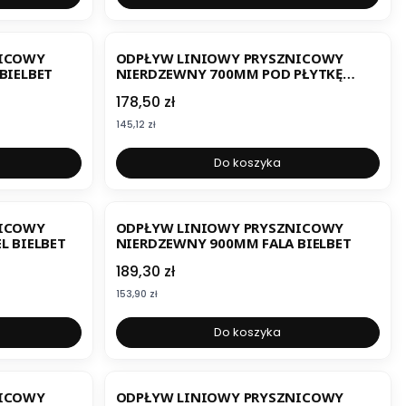
BESTSELLER
NICOWY
ODPŁYW LINIOWY PRYSZNICOWY
BIELBET
NIERDZEWNY 700MM POD PŁYTKĘ
BIELBET
Cena
178,50 zł
Cena
145,12 zł
Do koszyka
NICOWY
ODPŁYW LINIOWY PRYSZNICOWY
L BIELBET
NIERDZEWNY 900MM FALA BIELBET
Cena
189,30 zł
Cena
153,90 zł
Do koszyka
NICOWY
ODPŁYW LINIOWY PRYSZNICOWY