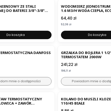
NIENIOWY ZE STALI
WODOMIERZ JEDNOSTRUM
J DO BATERII 3/8"-3/8"
1.6 M3/H WODA CIEPŁA, E
S
PICOFLUX 1/2"
Cena
64,40 zł
Cena
52,36 zł
Do koszyka
Do koszyka
TERMOSTATYCZNA DANFOSS
GRZAŁKA DO BOJLERA 1 1/2
TERMOSTATEM 2000W
Cena
241,22 zł
Cena
196,11 zł
dom mnie o dostępności
Powiadom mnie o dost
STAW TERMOSTATYCZNY
KOLANO DO MUSZLI KLOZ
ŁOWICA + ZAWÓR
110/45 BIAŁE
YCZNY I ODCINAJĄCY 1/2")
Cena
8,86 zł