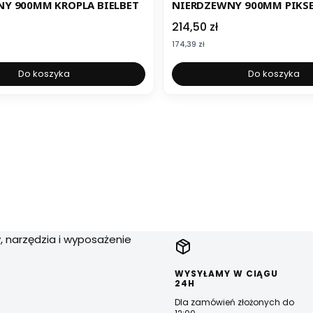
Y 900MM KROPLA BIELBET
NIERDZEWNY 900MM PIKSE
Cena
214,50 zł
Cena
174,39 zł
Do koszyka
Do koszyka
, narzędzia i wyposażenie
WYSYŁAMY W CIĄGU
24H
Dla zamówień złożonych do