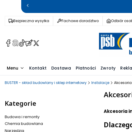
Bezpieczna wysyłka
Fachowe doradztwo
Odbiór osob
(Otwiera
(Otwiera
(Otwiera
(Otwiera
(Otwiera
się
się
się
się
się
w
w
w
w
w
nowej
nowej
nowej
nowej
nowej
Menu
Kontakt
Dostawa
Płatności
Zwroty
Rekl
karcie)
karcie)
karcie)
karcie)
karcie)
BUSTER - skład budowlany i sklep internetowy
Instalacje
Akcesoria
Akcesori
Kategorie
Akcesoria i
Budowa i remonty
Dlaczeg
Chemia budowlana
Narzędzia