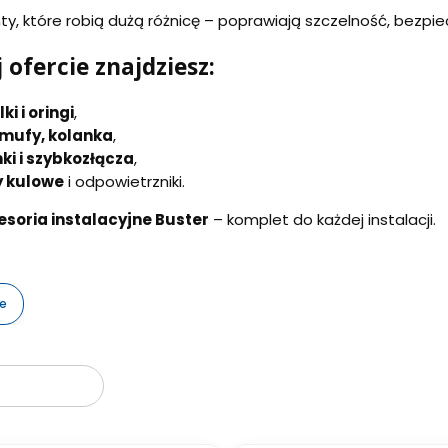
y, które robią dużą różnicę – poprawiają szczelność, bezpi
 ofercie znajdziesz:
ki i oringi
,
 mufy, kolanka
,
ki i szybkozłącza
,
 kulowe
i odpowietrzniki.
esoria instalacyjne Buster
– komplet do każdej instalacji.
je
oduktów