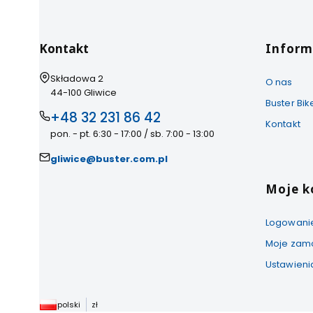
Linki w 
Kontakt
Inform
Adres:
Składowa 2
O nas
44-100 Gliwice
Buster Bi
+48 32 231 86 42
Kontakt
pon. - pt. 6:30 - 17:00 / sb. 7:00 - 13:00
gliwice@buster.com.pl
Moje k
Logowani
Moje zam
Ustawieni
polski
zł