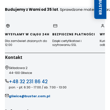
Budujemy z Wami od 35 lat
. Sprawdzone materiały, na
WYSYŁAMY W CIĄGU 24H
BEZPIECZNE PŁATNOŚCI
WYGO
Dla zamówień złożonych do
Dzięki certyfikatowi i
Kurier
12:00
szyfrowaniu SSL
odbior
Kontakt
Adres:
Składowa 2
44-100 Gliwice
+48 32 231 86 42
pon. - pt. 6:30 - 17:00 / sb. 7:00 - 13:00
gliwice@buster.com.pl