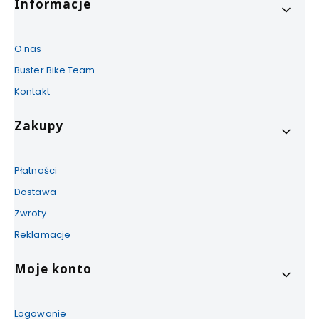
Linki w stopce
Informacje
O nas
Buster Bike Team
Kontakt
Zakupy
Płatności
Dostawa
Zwroty
Reklamacje
Moje konto
Logowanie