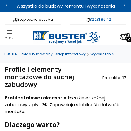
Wszystko do budowy, remontu i wykończenia
Bezpieczna wysyłka
Fachowe doradztwo
32 231 86 42
Odbi
Pro
Menu
BUSTER - skład budowlany i sklep internetowy
Wykończenie
Profile i elementy
montażowe do suchej
Produkty:
17
zabudowy
Profile stalowe i akcesoria
to szkielet każdej
zabudowy z płyt GK. Zapewniają stabilność i łatwość
montażu.
Dlaczego warto?