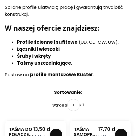
Solidne profile ułatwiają pracę i gwarantują trwałość
konstrukcji.
W naszej ofercie znajdziesz:
Profile ścienne i sufitowe
(UD, CD, CW, UW),
Łączniki i wieszaki
,
Śruby i wkręty
,
Taśmy uszczelniające
.
Postaw na
profile montażowe Buster
.
Lista produktów
Sortowanie:
z 1
Strona
BESTSELLER
BESTSELLER
Cena
Cena
13,50 zł
17,70 zł
TAŚMA DO
TAŚMA
POŁĄCZEŃ
SAMOPRZ