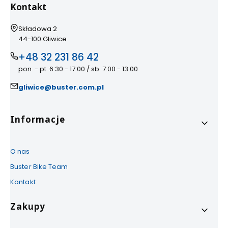
Kontakt
Adres:
Składowa 2
44-100 Gliwice
+48 32 231 86 42
pon. - pt. 6:30 - 17:00 / sb. 7:00 - 13:00
gliwice@buster.com.pl
Linki w stopce
Informacje
O nas
Buster Bike Team
Kontakt
Zakupy