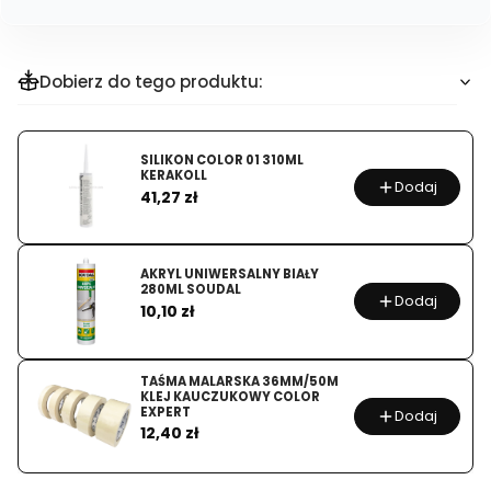
zakup
dla
produktu
Dobierz do tego produktu:
Zaprawa
Szamotowa
25
SILIKON COLOR 01 310ML
KERAKOLL
kg
Dodaj
Cena
41,27 zł
AKRYL UNIWERSALNY BIAŁY
280ML SOUDAL
Dodaj
Cena
10,10 zł
TAŚMA MALARSKA 36MM/50M
KLEJ KAUCZUKOWY COLOR
EXPERT
Dodaj
Cena
12,40 zł