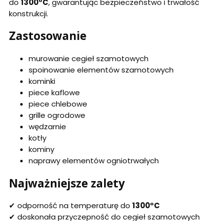
do
1300°C
, gwarantując bezpieczeństwo i trwałość
konstrukcji.
Zastosowanie
murowanie cegieł szamotowych
spoinowanie elementów szamotowych
kominki
piece kaflowe
piece chlebowe
grille ogrodowe
wędzarnie
kotły
kominy
naprawy elementów ogniotrwałych
Najważniejsze zalety
✔ odporność na temperaturę do
1300°C
✔ doskonała przyczepność do cegieł szamotowych