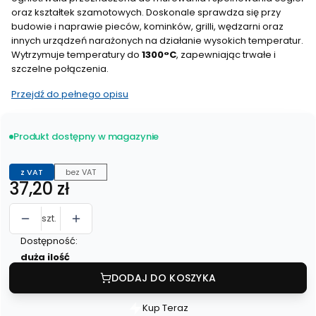
oraz kształtek szamotowych. Doskonale sprawdza się przy
budowie i naprawie pieców, kominków, grilli, wędzarni oraz
innych urządzeń narażonych na działanie wysokich temperatur.
Wytrzymuje temperatury do
1300°C
, zapewniając trwałe i
szczelne połączenia.
Przejdź do pełnego opisu
Produkt dostępny w magazynie
z VAT
bez VAT
Cena
37,20 zł
szt.
Dostępność:
duża ilość
DODAJ DO KOSZYKA
Kup Teraz
Szybki