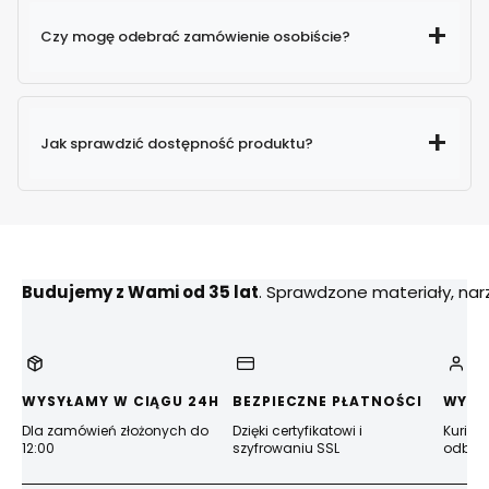
Czy mogę odebrać zamówienie osobiście?
Jak sprawdzić dostępność produktu?
Budujemy z Wami od 35 lat
. Sprawdzone materiały, na
WYSYŁAMY W CIĄGU 24H
BEZPIECZNE PŁATNOŚCI
WYGO
Dla zamówień złożonych do
Dzięki certyfikatowi i
Kurier
12:00
szyfrowaniu SSL
odbior