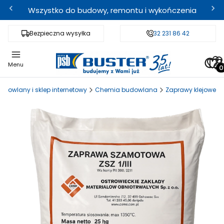
Wszystko do budowy, remontu i wykończenia
Bezpieczna wysyłka
Fachowe doradztwo
32 231 86 42
Odbi
Pro
Menu
udowlany i sklep internetowy
Chemia budowlana
Zaprawy klejowe