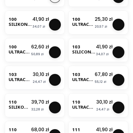
U
KL 130
ALKOHO
ZAPRAWA
BESTSELLER
BESTSELLER
LOWY
DO
69A
KLINKIER
Cena
Cena
41,90 zł
25,30 zł
100
100
13KG
U NANO
SILIKON
ULTRACO
SOUDAL
GRAFIT
Cena
Cena
34,07 zł
20,57 zł
BIAŁY
LOR
25KG
310ML
SPOINA
BESTSELLER
BESTSELLER
MAPEI
BIAŁA
2KG
Cena
Cena
62,60 zł
41,90 zł
100
103
MAPEI
ULTRACO
SILICON
Cena
Cena
50,89 zł
34,07 zł
LOR
KSIĘŻYCO
SPOINA
WY BIAŁY
BESTSELLER
BESTSELLER
BIAŁA
310ML
5KG
MAPEI
Cena
Cena
30,10 zł
67,80 zł
103
103
MAPEI
ULTRACOL
ULTRACO
Cena
Cena
24,47 zł
55,12 zł
OR
LOR
SPOINA
SPOINA
BESTSELLER
BESTSELLER
KSIĘŻYCO
KSIĘŻYCO
WY BIAŁY
WY BIAŁY
Cena
Cena
39,70 zł
30,10 zł
110
110
2KG MAPEI
5KG
SILIKON
ULTRACOL
MAPEI
Cena
Cena
32,28 zł
24,47 zł
MANHATT
OR
AN 310ML
SPOINA
BESTSELLER
BESTSELLER
MAPEI
MANHATT
AN 2KG
Cena
Cena
68,00 zł
41,90 zł
110
111
MAPEI