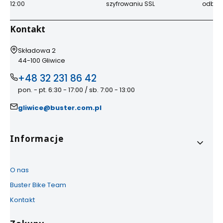
12:00
szyfrowaniu SSL
odbior
Kontakt
Adres:
Składowa 2
44-100 Gliwice
+48 32 231 86 42
pon. - pt. 6:30 - 17:00 / sb. 7:00 - 13:00
gliwice@buster.com.pl
Linki w stopce
Informacje
O nas
Buster Bike Team
Kontakt