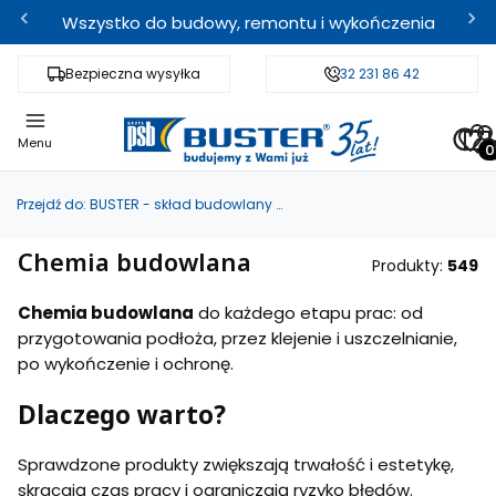
Wszystko do budowy, remontu i wykończenia
Bezpieczna wysyłka
Fachowe doradztwo
32 231 86 42
Odbi
Pro
Menu
Przejdź do:
BUSTER - skład budowlany i sklep internetowy
Chemia budowlana
Produkty:
549
Chemia budowlana
do każdego etapu prac: od
przygotowania podłoża, przez klejenie i uszczelnianie,
po wykończenie i ochronę.
Dlaczego warto?
Sprawdzone produkty zwiększają trwałość i estetykę,
skracają czas pracy i ograniczają ryzyko błędów.