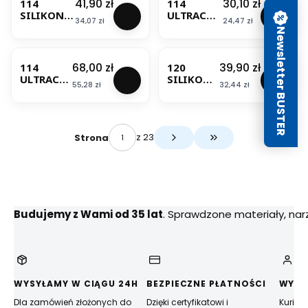
Cena
Cena
41,90 zł
30,10 zł
114
114
SILIKON
ULTRACOL
Cena
Cena
34,07 zł
24,47 zł
ANTARCYT
OR
Newsletter BUSTER
310ML
SPOINA
BESTSELLER
BESTSELLER
MAPEI
ANTRACYT
2KG MAPEI
Cena
Cena
68,00 zł
39,90 zł
114
120
ULTRACO
SILIKON
Cena
Cena
55,28 zł
32,44 zł
LOR
CZARNY
SPOINA
310ML
ANTRACY
MAPEI
T 5KG
MAPEI
z 23
Strona
Przejdź do ostatniej 
Budujemy z Wami od 35 lat
. Sprawdzone materiały, na
WYSYŁAMY W CIĄGU 24H
BEZPIECZNE PŁATNOŚCI
WYGO
Dla zamówień złożonych do
Dzięki certyfikatowi i
Kurier