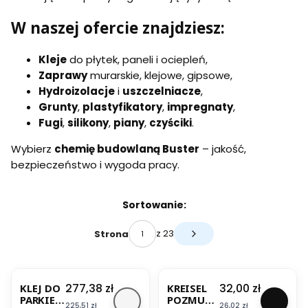
W naszej ofercie znajdziesz:
Kleje
do płytek, paneli i ociepleń,
Zaprawy
murarskie, klejowe, gipsowe,
Hydroizolacje
i
uszczelniacze
,
Grunty
,
plastyfikatory
,
impregnaty
,
Fugi
,
silikony
,
piany
,
czyściki
.
Wybierz
chemię budowlaną Buster
– jakość,
bezpieczeństwo i wygoda pracy.
Lista produktów
Sortowanie:
z 23
Strona
Następne produkty
BESTSELLER
Cena
Cena
277,38 zł
32,00 zł
KLEJ DO
KREISEL
PARKIET
POZMUR-
Cena
Cena
225,51 zł
26,02 zł