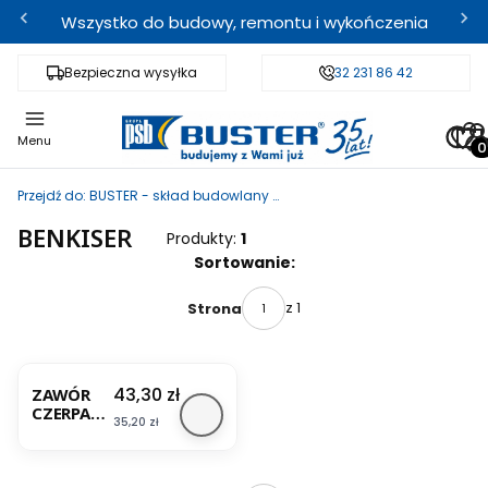
Wszystko do budowy, remontu i wykończenia
Bezpieczna wysyłka
Fachowe doradztwo
32 231 86 42
Odbi
Pro
Menu
Przejdź do:
BUSTER - skład budowlany i sklep internetowy
BENKISER
Produkty:
1
Lista produktów
Sortowanie:
z 1
Strona
Cena
43,30 zł
ZAWÓR
CZERPALN
Cena
35,20 zł
Y
NIKLOWA
NY
CHROM