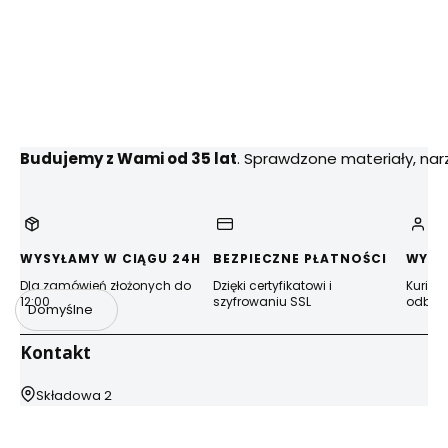
Budujemy z Wami od 35 lat
. Sprawdzone materiały, na
WYSYŁAMY W CIĄGU 24H
BEZPIECZNE PŁATNOŚCI
WYGO
Dla zamówień złożonych do
Dzięki certyfikatowi i
Kurier
12:00
szyfrowaniu SSL
odbior
Domyślne
Kontakt
Adres:
Składowa 2
44-100 Gliwice