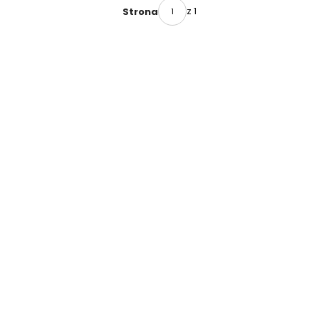
GRZYBKO
z 1
Strona
WY
7203482
BENKISER