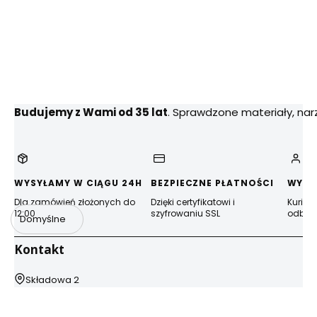
Budujemy z Wami od 35 lat
. Sprawdzone materiały, na
WYSYŁAMY W CIĄGU 24H
BEZPIECZNE PŁATNOŚCI
WYGO
Dla zamówień złożonych do
Dzięki certyfikatowi i
Kurier
12:00
szyfrowaniu SSL
odbior
Domyślne
Kontakt
Adres:
Składowa 2
44-100 Gliwice