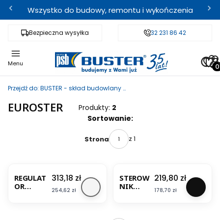
Wszystko do budowy, remontu i wykończenia
Bezpieczna wysyłka
Fachowe doradztwo
32 231 86 42
Odbi
Pro
Menu
Przejdź do:
BUSTER - skład budowlany i sklep internetowy
EUROSTER
Produkty:
2
Lista produktów
Sortowanie:
z 1
Strona
Cena
Cena
313,18 zł
219,80 zł
REGULAT
STEROW
OR
NIK
Cena
Cena
254,62 zł
178,70 zł
TEMPERAT
TEMPERA
URY 2006
TURY
TXRX
EUROSTE
EUROSTER
R 2006