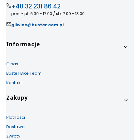
+48 32 231 86 42
pon. - pt. 6:30 - 17:00 / sb. 7:00 - 13:00
gliwice@buster.com.pl
Linki w stopce
Informacje
O nas
Buster Bike Team
Kontakt
Zakupy
Płatności
Dostawa
Zwroty