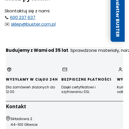
Newsletter BUSTER
Skontaktuj się z nami:
📞
600 237 637
✉️
sklep@buster.com.pl
Budujemy z Wami od 35 lat
. Sprawdzone materiały, na
WYSYŁAMY W CIĄGU 24H
BEZPIECZNE PŁATNOŚCI
WYGO
Dla zamówień złożonych do
Dzięki certyfikatowi i
Kurier
12:00
szyfrowaniu SSL
odbior
Kontakt
Adres:
Składowa 2
44-100 Gliwice