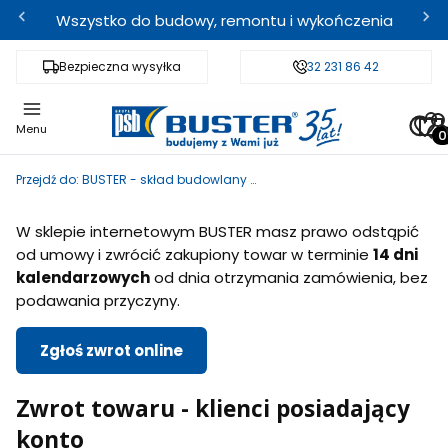
Wszystko do budowy, remontu i wykończenia
Bezpieczna wysyłka
Fachowe doradztwo
32 231 86 42
Odbi
Pro
Menu
Przejdź do:
BUSTER - skład budowlany i sklep internetowy
W sklepie internetowym BUSTER masz prawo odstąpić
od umowy i zwrócić zakupiony towar w terminie
14 dni
kalendarzowych
od dnia otrzymania zamówienia, bez
podawania przyczyny.
Zgłoś zwrot online
Zwrot towaru - klienci posiadający
konto