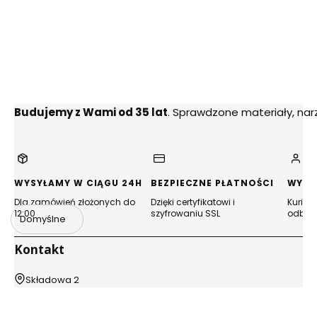
Budujemy z Wami od 35 lat
. Sprawdzone materiały, na
WYSYŁAMY W CIĄGU 24H
BEZPIECZNE PŁATNOŚCI
WYGO
Dla zamówień złożonych do
Dzięki certyfikatowi i
Kurier
12:00
szyfrowaniu SSL
odbior
Domyślne
Kontakt
Adres:
Składowa 2
44-100 Gliwice