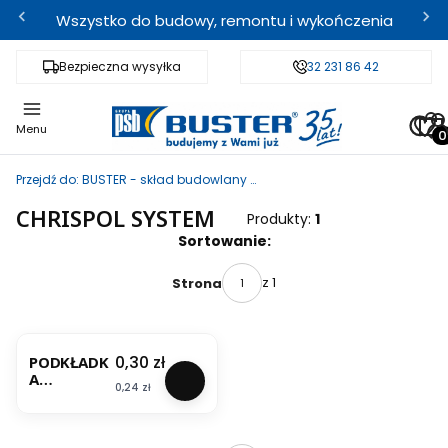
Wszystko do budowy, remontu i wykończenia
Bezpieczna wysyłka
Fachowe doradztwo
32 231 86 42
Odbi
Pro
Menu
Przejdź do:
BUSTER - skład budowlany i sklep internetowy
CHRISPOL SYSTEM
Produkty:
1
Lista produktów
Sortowanie:
z 1
Strona
Cena
0,30 zł
PODKŁADK
A
Cena
0,24 zł
DYSTANSO
WA BECZKA
15-20-25-
30 MAŁA