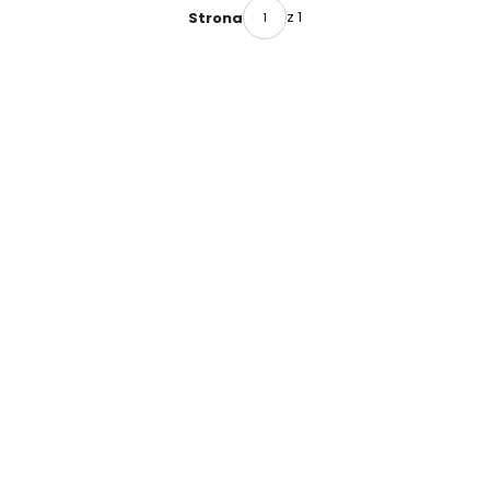
CHRISPOL
z 1
Strona
SYSTEM