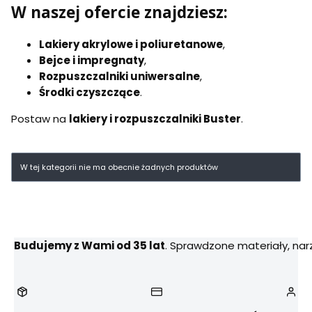
W naszej ofercie znajdziesz:
Lakiery akrylowe i poliuretanowe
,
Bejce i impregnaty
,
Rozpuszczalniki uniwersalne
,
Środki czyszczące
.
Postaw na
lakiery i rozpuszczalniki Buster
.
Lista produktów
W tej kategorii nie ma obecnie żadnych produktów
Budujemy z Wami od 35 lat
. Sprawdzone materiały, na