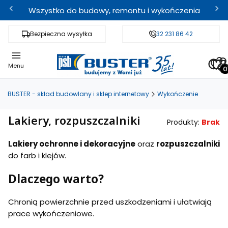
Wszystko do budowy, remontu i wykończenia
Bezpieczna wysyłka
Fachowe doradztwo
32 231 86 42
Odbi
Pro
Menu
BUSTER - skład budowlany i sklep internetowy
Wykończenie
Lakiery, rozpuszczalniki
Produkty:
Brak
Lakiery ochronne i dekoracyjne
oraz
rozpuszczalniki
do farb i klejów.
Dlaczego warto?
Chronią powierzchnie przed uszkodzeniami i ułatwiają
prace wykończeniowe.