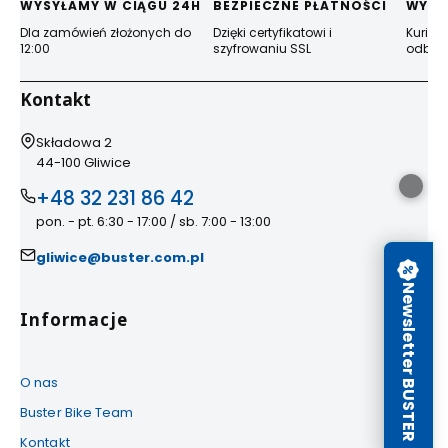
WYSYŁAMY W CIĄGU 24H
BEZPIECZNE PŁATNOŚCI
WYGO
Dla zamówień złożonych do
Dzięki certyfikatowi i
Kurier
12:00
szyfrowaniu SSL
odbior
Kontakt
Adres:
Składowa 2
44-100 Gliwice
+48 32 231 86 42
pon. - pt. 6:30 - 17:00 / sb. 7:00 - 13:00
gliwice@buster.com.pl
Newsletter BUSTER
Linki w stopce
Informacje
O nas
Buster Bike Team
Kontakt