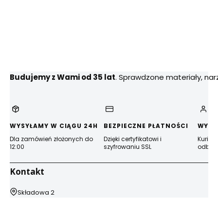
Budujemy z Wami od 35 lat
. Sprawdzone materiały, na
WYSYŁAMY W CIĄGU 24H
BEZPIECZNE PŁATNOŚCI
WYGO
Dla zamówień złożonych do
Dzięki certyfikatowi i
Kurier
12:00
szyfrowaniu SSL
odbior
Kontakt
Adres:
Składowa 2
44-100 Gliwice