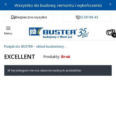
Wszystko do budowy, remontu i wykończenia
Bezpieczna wysyłka
Fachowe doradztwo
32 231 86 42
Odbi
Pro
Menu
Przejdź do:
BUSTER - skład budowlany i sklep internetowy
EXCELLENT
Produkty:
Brak
Lista produktów
W tej kategorii nie ma obecnie żadnych produktów