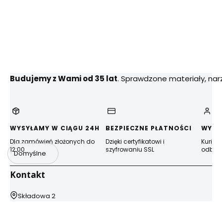
Budujemy z Wami od 35 lat
. Sprawdzone materiały, na
WYSYŁAMY W CIĄGU 24H
BEZPIECZNE PŁATNOŚCI
WYGO
Dla zamówień złożonych do
Dzięki certyfikatowi i
Kurier
12:00
szyfrowaniu SSL
odbior
Domyślne
Kontakt
Adres:
Składowa 2
44-100 Gliwice