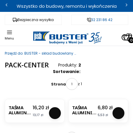
Wszystko do budowy, remontu i wykończenia
Bezpieczna wysyłka
Fachowe doradztwo
32 231 86 42
Odbi
Pro
Menu
Przejdź do:
BUSTER - skład budowlany i sklep internetowy
PACK-CENTER
Produkty:
2
Lista produktów
Sortowanie:
z 1
Strona
BESTSELLER
BESTSELLER
Cena
Cena
16,20 zł
6,80 zł
TAŚMA
TAŚMA
ALUMINIO
ALUMINIO
Cena
Cena
13,17 zł
5,53 zł
WA HT
WA
50MM/10
SREBRNA
MB
50MM/50M
ODPORNA
B PRAXA