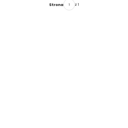
NA
PACK-
z 1
Strona
WYSOKIE
CENTER
TEMPERAT
URY