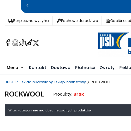
Bezpieczna wysyłka
Fachowe doradztwo
Odbiór osob
(Otwiera
(Otwiera
(Otwiera
(Otwiera
(Otwiera
się
się
się
się
się
w
w
w
w
w
nowej
nowej
nowej
nowej
nowej
Menu
Kontakt
Dostawa
Płatności
Zwroty
Rekl
karcie)
karcie)
karcie)
karcie)
karcie)
BUSTER - skład budowlany i sklep internetowy
ROCKWOOL
ROCKWOOL
Produkty:
Brak
Lista produktów
W tej kategorii nie ma obecnie żadnych produktów