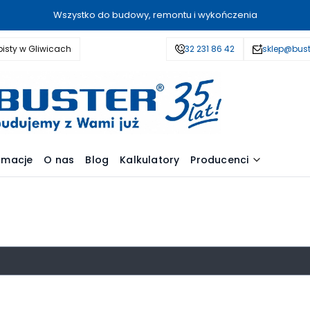
Wszystko do budowy, remontu i wykończenia
isty w Gliwicach
32 231 86 42
sklep@bust
amacje
O nas
Blog
Kalkulatory
Producenci