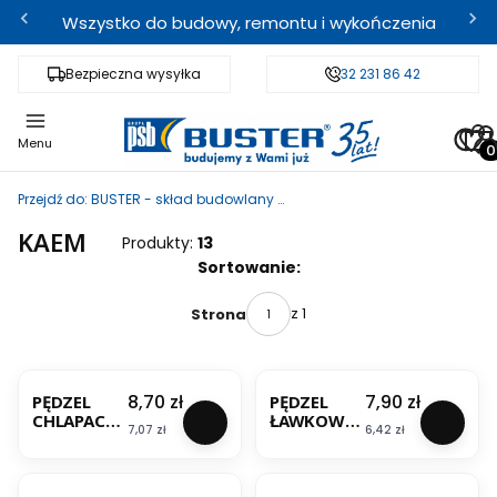
Wszystko do budowy, remontu i wykończenia
Bezpieczna wysyłka
Fachowe doradztwo
32 231 86 42
Odbi
Pro
Menu
Przejdź do:
BUSTER - skład budowlany i sklep internetowy
KAEM
Produkty:
13
Lista produktów
Sortowanie:
z 1
Strona
BESTSELLER
BESTSELLER
Cena
Cena
8,70 zł
7,90 zł
PĘDZEL
PĘDZEL
CHLAPACZ
ŁAWKOWIE
Cena
Cena
7,07 zł
6,42 zł
70/170MM
C MINI
KAEM
30/100MM
BESTSELLER
BESTSELLER
KAEM