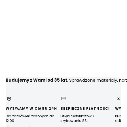
Budujemy z Wami od 35 lat
. Sprawdzone materiały, na
WYSYŁAMY W CIĄGU 24H
BEZPIECZNE PŁATNOŚCI
WYGO
Dla zamówień złożonych do
Dzięki certyfikatowi i
Kurier
12:00
szyfrowaniu SSL
odbior