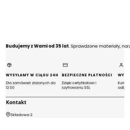
Budujemy z Wami od 35 lat
. Sprawdzone materiały, na
WYSYŁAMY W CIĄGU 24H
BEZPIECZNE PŁATNOŚCI
WYGO
Dla zamówień złożonych do
Dzięki certyfikatowi i
Kurier
12:00
szyfrowaniu SSL
odbior
Kontakt
Adres:
Składowa 2
44-100 Gliwice