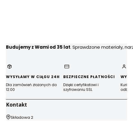
Budujemy z Wami od 35 lat
. Sprawdzone materiały, na
WYSYŁAMY W CIĄGU 24H
BEZPIECZNE PŁATNOŚCI
WYGO
Dla zamówień złożonych do
Dzięki certyfikatowi i
Kurier
12:00
szyfrowaniu SSL
odbior
Kontakt
Adres:
Składowa 2
44-100 Gliwice