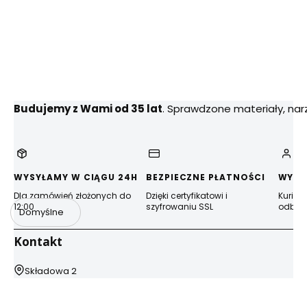
Budujemy z Wami od 35 lat
. Sprawdzone materiały, na
WYSYŁAMY W CIĄGU 24H
BEZPIECZNE PŁATNOŚCI
WYGO
Dla zamówień złożonych do
Dzięki certyfikatowi i
Kurier
12:00
szyfrowaniu SSL
odbior
Domyślne
Kontakt
Adres:
Składowa 2
44-100 Gliwice