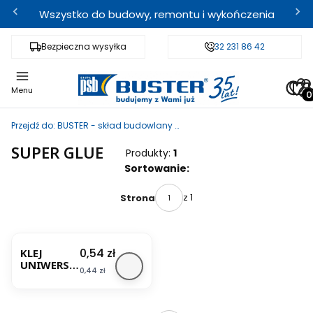
Wszystko do budowy, remontu i wykończenia
Bezpieczna wysyłka
Fachowe doradztwo
32 231 86 42
Odbi
Pro
Menu
Przejdź do:
BUSTER - skład budowlany i sklep internetowy
SUPER GLUE
Produkty:
1
Lista produktów
Sortowanie:
z 1
Strona
Cena
0,54 zł
KLEJ
UNIWERSA
Cena
0,44 zł
LNY
BUTAPREM
35GR
SUPER