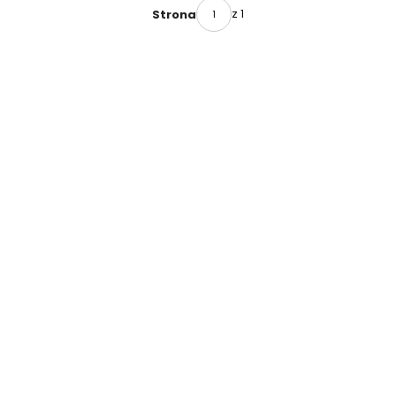
GLUE
z 1
Strona