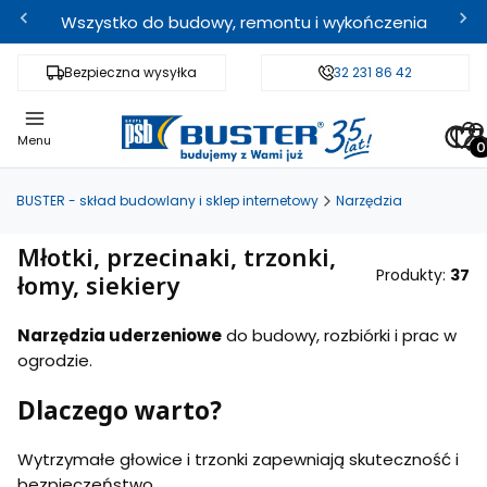
Wszystko do budowy, remontu i wykończenia
Bezpieczna wysyłka
Fachowe doradztwo
32 231 86 42
Odbi
Pro
Menu
BUSTER - skład budowlany i sklep internetowy
Narzędzia
Młotki, przecinaki, trzonki,
Produkty:
37
łomy, siekiery
Narzędzia uderzeniowe
do budowy, rozbiórki i prac w
ogrodzie.
Dlaczego warto?
Wytrzymałe głowice i trzonki zapewniają skuteczność i
bezpieczeństwo.