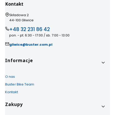
Kontakt
Adres:
Składowa 2
44-100 Gliwice
+48 32 231 86 42
pon. - pt. 6:30 - 17:00 / sb. 7:00 - 13:00
gliwice@buster.com.pl
Linki w stopce
Informacje
O nas
Buster Bike Team
Kontakt
Zakupy