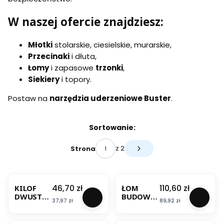
W naszej ofercie znajdziesz:
Młotki
stolarskie, ciesielskie, murarskie,
Przecinaki
i dłuta,
Łomy
i zapasowe
trzonki
,
Siekiery
i topory.
Postaw na
narzędzia uderzeniowe Buster
.
Lista produktów
Sortowanie:
z 2
Strona
Następne produkty
Cena
Cena
46,70 zł
110,60 zł
KILOF
ŁOM
DWUSTR
BUDOWLA
Cena
Cena
37,97 zł
89,92 zł
ONNY
NY
OPRAWNY
1000CM
BESTSELLER
2,5KG
ŻEBROWA