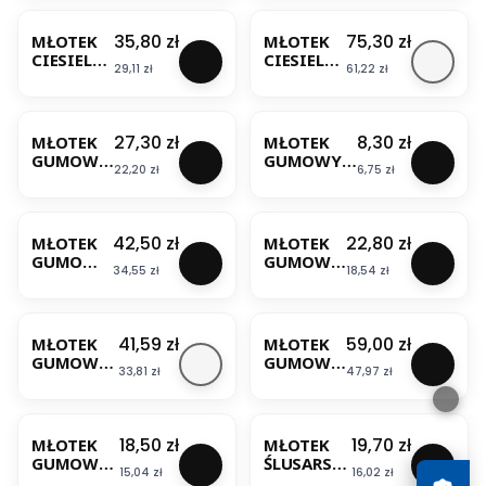
BESTSELLER
BESTSELLER
NY MN-
STANLEY
32-200
Cena
Cena
35,80 zł
75,30 zł
MŁOTEK
MŁOTEK
KOELNER
CIESIELSK
CIESIELSK
Cena
Cena
29,11 zł
61,22 zł
I 600G
I PROFI
JOBI PRO
MODECO
BESTSELLER
BESTSELLER
Cena
Cena
27,30 zł
8,30 zł
MŁOTEK
MŁOTEK
GUMOWO
GUMOWY
Cena
Cena
22,20 zł
6,75 zł
-
55MM
PLASTIKO
LEKKI
BESTSELLER
BESTSELLER
WY 40MM
MODECO
MN-31-
Cena
Cena
42,50 zł
22,80 zł
MŁOTEK
MŁOTEK
540
GUMOWY
GUMOWY
MODECO
Cena
Cena
34,55 zł
18,54 zł
680G
90MM
BIAŁY
TRZONEK
BESTSELLER
MN-31-
METALOW
324
Y MN-31-
Cena
Cena
41,59 zł
59,00 zł
MŁOTEK
MŁOTEK
MODECO
130
GUMOWY
GUMOWY
MODECO
Cena
Cena
33,81 zł
47,97 zł
BIAŁY
BIAŁY
DREWNIA
DREWNIA
BESTSELLER
NY
NY
TRZONEK
TRZONEK
Cena
Cena
18,50 zł
19,70 zł
MŁOTEK
MŁOTEK
450G
700G
GUMOWY
ŚLUSARSKI
KRT90400
KRT90400
Cena
Cena
15,04 zł
16,02 zł
TRZONEK
0,5KG