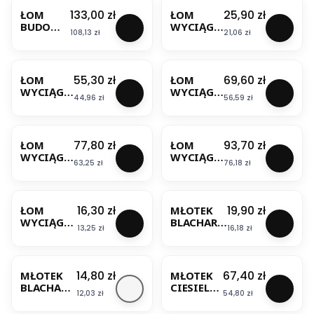
KOELNER
NY
Cena
Cena
133,00 zł
25,90 zł
ŁOM
ŁOM
MODECO
BUDOWL
WYCIĄGA
Cena
Cena
108,13 zł
21,06 zł
ANY
CZ
1200CM
300MM
BESTSELLER
ŻEBROWA
MODECO
NY
Cena
Cena
55,30 zł
69,60 zł
ŁOM
ŁOM
MODECO
WYCIĄGA
WYCIĄGA
Cena
Cena
44,96 zł
56,59 zł
CZ
CZ
450MM
600MM
BESTSELLER
BESTSELLER
MODECO
MODECO
Cena
Cena
77,80 zł
93,70 zł
ŁOM
ŁOM
WYCIĄGA
WYCIĄGA
Cena
Cena
63,25 zł
76,18 zł
CZ
CZ
750MM
900MM
BESTSELLER
BESTSELLER
MODECO
MODECO
Cena
Cena
16,30 zł
19,90 zł
ŁOM
MŁOTEK
WYCIĄGA
BLACHARS
Cena
Cena
13,25 zł
16,18 zł
CZ Z
KI 90MM
UCHWYTE
GUMOWY
BESTSELLER
M 300MM
0,5 kg MN-
MN-79-
31-024
Cena
Cena
14,80 zł
67,40 zł
MŁOTEK
MŁOTEK
130
MODECO
BLACHARS
CIESIELSK
MODECO
Cena
Cena
12,03 zł
54,80 zł
KI
I 600G 51-
DREWNIA
037