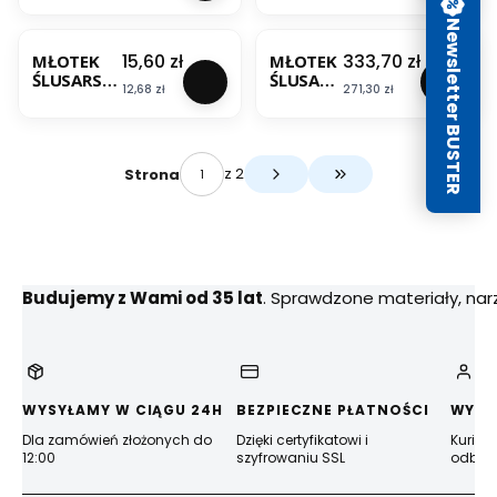
4 KREATOR
5
METALOW
MODECO
KREATOR
Newsletter BUSTER
BESTSELLER
Y 0,45KG
MN-31-
Cena
Cena
15,60 zł
333,70 zł
MŁOTEK
MŁOTEK
124
ŚLUSARSKI
ŚLUSARS
MODECO
Cena
Cena
12,68 zł
271,30 zł
0.3 KG
KI 10KG
MODECO
MN-30-
100
MODECO
z 2
Strona
Przejdź do ostatniej s
Budujemy z Wami od 35 lat
. Sprawdzone materiały, na
WYSYŁAMY W CIĄGU 24H
BEZPIECZNE PŁATNOŚCI
WYGO
Dla zamówień złożonych do
Dzięki certyfikatowi i
Kurier
12:00
szyfrowaniu SSL
odbior