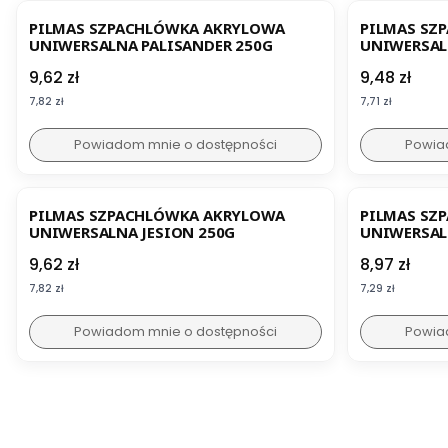
PILMAS SZPACHLÓWKA AKRYLOWA
PILMAS SZ
UNIWERSALNA PALISANDER 250G
Cena
Cena
9,62 zł
9,48 zł
Cena
Cena
7,82 zł
7,71 zł
Powiadom mnie o dostępności
Powia
PILMAS SZPACHLÓWKA AKRYLOWA
PILMAS SZ
UNIWERSALNA JESION 250G
UNIWERSAL
Cena
Cena
9,62 zł
8,97 zł
Cena
Cena
7,82 zł
7,29 zł
Powiadom mnie o dostępności
Powia