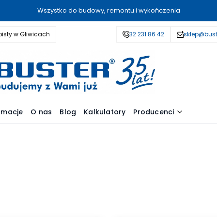
Wszystko do budowy, remontu i wykończenia
isty w Gliwicach
32 231 86 42
sklep@bust
amacje
O nas
Blog
Kalkulatory
Producenci