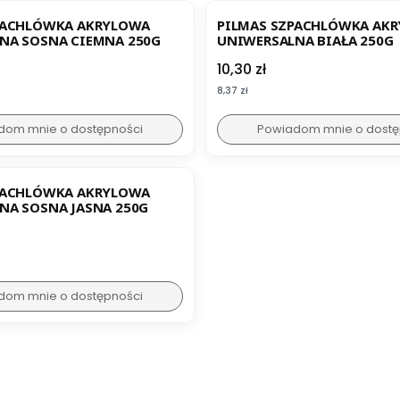
PACHLÓWKA AKRYLOWA
PILMAS SZPACHLÓWKA AK
UNIWERSALNA SOSNA CIEMNA 250G
UNIWERSALNA BIAŁA 250G
Cena
10,30 zł
Cena
8,37 zł
dom mnie o dostępności
Powiadom mnie o dostę
PACHLÓWKA AKRYLOWA
NA SOSNA JASNA 250G
dom mnie o dostępności