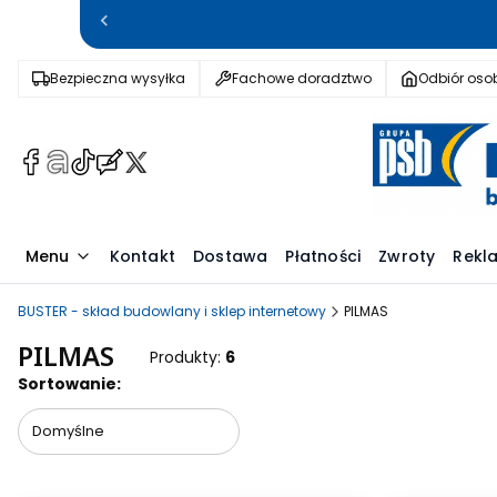
Bezpieczna wysyłka
Fachowe doradztwo
Odbiór osob
(Otwiera
(Otwiera
(Otwiera
(Otwiera
(Otwiera
się
się
się
się
się
w
w
w
w
w
nowej
nowej
nowej
nowej
nowej
Menu
Kontakt
Dostawa
Płatności
Zwroty
Rekl
karcie)
karcie)
karcie)
karcie)
karcie)
BUSTER - skład budowlany i sklep internetowy
PILMAS
PILMAS
Produkty:
6
Lista produktów
Sortowanie:
Domyślne