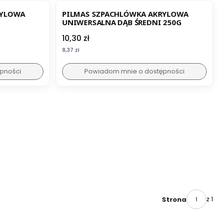
RYLOWA
PILMAS SZPACHLÓWKA AKRYLOWA
UNIWERSALNA DĄB ŚREDNI 250G
Cena
10,30 zł
Cena
8,37 zł
pności
Powiadom mnie o dostępności
z 1
Strona