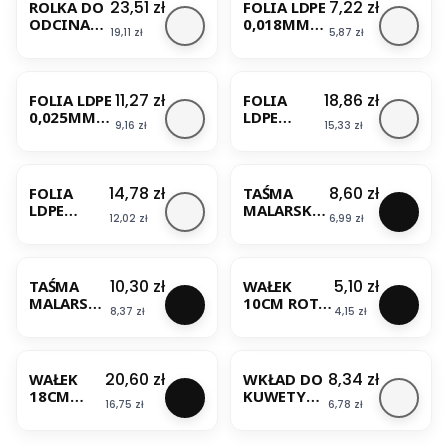
Cena
Cena
23,51 zł
7,22 zł
ROLKA DO
FOLIA LDPE
ODCINANI
0,018MM
Cena
Cena
19,11 zł
5,87 zł
A PASKÓW
4X5M
POLIAMID
NEUTRALN
BESTSELLER
ZAPAS
A 20m2
12CM
CIRET
Cena
Cena
11,27 zł
18,86 zł
FOLIA LDPE
FOLIA
CIRET
0,025MM
LDPE
Cena
Cena
9,16 zł
15,33 zł
4X5M
0,040MM
NEUTRALN
4X5M
BESTSELLER
BESTSELLER
A 20m2
NEUTRALN
CIRET
A 20m2
Cena
Cena
14,78 zł
8,60 zł
FOLIA
TAŚMA
CIRET
LDPE
MALARSKA
Cena
Cena
12,02 zł
6,99 zł
4X5M
GOLD
NEUTRALN
24MM/40M
A 20m2
CIRET
Cena
Cena
10,30 zł
5,10 zł
TAŚMA
WAŁEK
MALARSKA
10CM ROTA
Cena
Cena
8,37 zł
4,15 zł
GOLD
FINISH
29MM/40
COLOR
M
EXPERT
50590-306-
Cena
Cena
20,60 zł
8,34 zł
WAŁEK
WKŁAD DO
01 CIRET
18CM
KUWETY
Cena
Cena
16,75 zł
6,78 zł
ROTAFINI
26x32CM
SH COLOR
3SZT CIRET
EXPERT 25