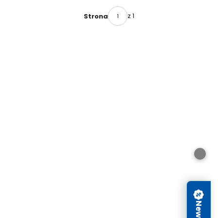
590-301
z 1
Strona