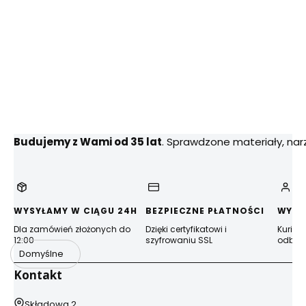
Budujemy z Wami od 35 lat
. Sprawdzone materiały, na
WYSYŁAMY W CIĄGU 24H
BEZPIECZNE PŁATNOŚCI
WYGO
Dla zamówień złożonych do
Dzięki certyfikatowi i
Kurier
12:00
szyfrowaniu SSL
odbior
Domyślne
Kontakt
Adres:
Składowa 2