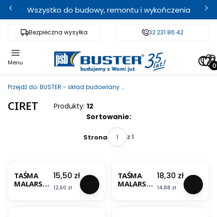
Wszystko do budowy, remontu i wykończenia
Bezpieczna wysyłka
Fachowe doradztwo
32 231 86 42
Odbi
Pro
Menu
Przejdź do:
BUSTER - skład budowlany i sklep internetowy
CIRET
Produkty:
12
Lista produktów
Sortowanie:
z 1
Strona
BESTSELLER
BESTSELLER
Cena
Cena
15,50 zł
18,30 zł
TAŚMA
TAŚMA
MALARSKA
MALARSKA
Cena
Cena
12,60 zł
14,88 zł
GOLD
GOLD
36MM/40
48MM/40
BESTSELLER
M
M