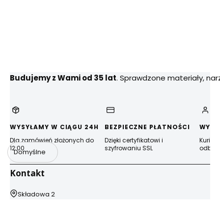
Budujemy z Wami od 35 lat
. Sprawdzone materiały, na
WYSYŁAMY W CIĄGU 24H
BEZPIECZNE PŁATNOŚCI
WYGO
Dla zamówień złożonych do
Dzięki certyfikatowi i
Kurier
12:00
szyfrowaniu SSL
odbior
Domyślne
Kontakt
Adres:
Składowa 2
44-100 Gliwice