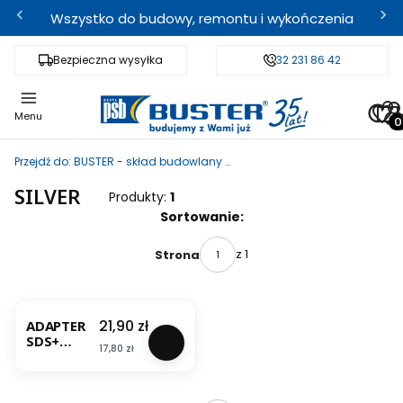
Wszystko do budowy, remontu i wykończenia
Bezpieczna wysyłka
Fachowe doradztwo
32 231 86 42
Odbi
Pro
Menu
Przejdź do:
BUSTER - skład budowlany i sklep internetowy
SILVER
Produkty:
1
Lista produktów
Sortowanie:
z 1
Strona
Cena
21,90 zł
ADAPTER
SDS+
Cena
17,80 zł
GWINT
1/2"
SILVER