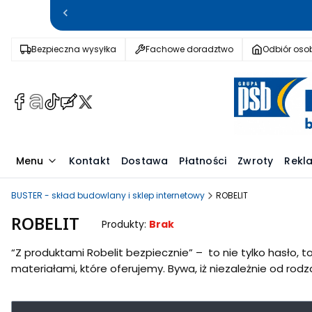
Bezpieczna wysyłka
Fachowe doradztwo
Odbiór osob
(Otwiera
(Otwiera
(Otwiera
(Otwiera
(Otwiera
się
się
się
się
się
w
w
w
w
w
nowej
nowej
nowej
nowej
nowej
Menu
Kontakt
Dostawa
Płatności
Zwroty
Rekl
karcie)
karcie)
karcie)
karcie)
karcie)
BUSTER - skład budowlany i sklep internetowy
ROBELIT
ROBELIT
Produkty:
Brak
“Z produktami Robelit bezpiecznie” – to nie tylko hasło, to
materiałami, które oferujemy. Bywa, iż niezależnie od rodz
Lista produktów