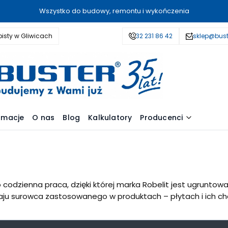
Wszystko do budowy, remontu i wykończenia
isty w Gliwicach
32 231 86 42
sklep@bust
amacje
O nas
Blog
Kalkulatory
Producenci
 codzienna praca, dzięki której marka Robelit jest ugruntowan
aju surowca zastosowanego w produktach – płytach i ich chara