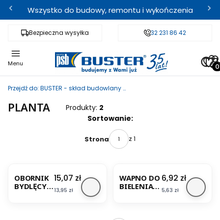
Wszystko do budowy, remontu i wykończenia
Bezpieczna wysyłka
Fachowe doradztwo
32 231 86 42
Odbi
Pro
Menu
Przejdź do:
BUSTER - skład budowlany i sklep internetowy
PLANTA
Produkty:
2
Lista produktów
Sortowanie:
z 1
Strona
Cena
Cena
15,07 zł
6,92 zł
OBORNIK
WAPNO DO
BYDLĘCY
BIELENIA
Cena
Cena
13,95 zł
5,63 zł
NAWÓZ
DRZEW I
BIO 5KG
KRZEWÓW
PLANTA
2KG
PLANTA