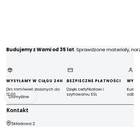
Budujemy z Wami od 35 lat
. Sprawdzone materiały, na
WYSYŁAMY W CIĄGU 24H
BEZPIECZNE PŁATNOŚCI
WYGO
Dla zamówień złożonych do
Dzięki certyfikatowi i
Kurier
12:00
szyfrowaniu SSL
odbior
Domyślne
Kontakt
Adres:
Składowa 2
44-100 Gliwice