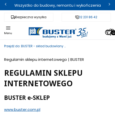
Wszystko do budowy, remontu i wykończenia
Bezpieczna wysyłka
Fachowe doradztwo
32 231 86 42
Odbi
Pro
Menu
Przejdź do:
BUSTER - skład budowlany i sklep internetowy
Regulamin sklepu internetowego | BUSTER
REGULAMIN SKLEPU
INTERNETOWEGO
BUSTER e-SKLEP
www.buster.com.pl