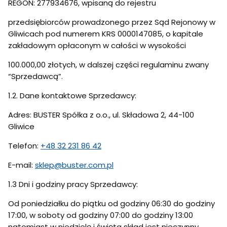
REGON: 277934676, wpisaną do rejestru
przedsiębiorców prowadzonego przez Sąd Rejonowy w
Gliwicach pod numerem KRS 0000147085, o kapitale
zakładowym opłaconym w całości w wysokości
100.000,00 złotych, w dalszej części regulaminu zwany
“Sprzedawcą”.
1.2. Dane kontaktowe Sprzedawcy:
Adres: BUSTER Spółka z o.o., ul. Składowa 2, 44-100
Gliwice
Telefon:
+48 32 231 86 42
E-mail:
sklep@buster.com.pl
1.3 Dni i godziny pracy Sprzedawcy:
Od poniedziałku do piątku od godziny 06:30 do godziny
17:00, w soboty od godziny 07:00 do godziny 13:00
natomiast w niedzielę i święta skład jest nieczynny.