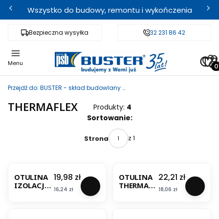
Wszystko do budowy, remontu i wykończenia
Bezpieczna wysyłka
Fachowe doradztwo
32 231 86 42
Odbi
Pro
Menu
Przejdź do:
BUSTER - skład budowlany i sklep internetowy
THERMAFLEX
Produkty:
4
Lista produktów
Sortowanie:
z 1
Strona
BESTSELLER
BESTSELLER
Cena
Cena
19,98 zł
22,21 zł
OTULINA
OTULINA
IZOLACJA
THERMAC
Cena
Cena
16,24 zł
18,06 zł
W KRĘGU
OMPACT S
THERMAC
W KRĘGU
OMPACT S
(10M)
(10M) 15/6
22/6MM