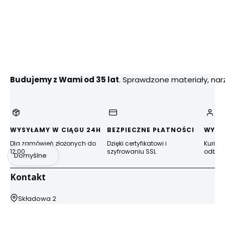
Budujemy z Wami od 35 lat
. Sprawdzone materiały, na
WYSYŁAMY W CIĄGU 24H
BEZPIECZNE PŁATNOŚCI
WYGO
Dla zamówień złożonych do
Dzięki certyfikatowi i
Kurier
12:00
szyfrowaniu SSL
odbior
Domyślne
Kontakt
Adres:
Składowa 2
44-100 Gliwice