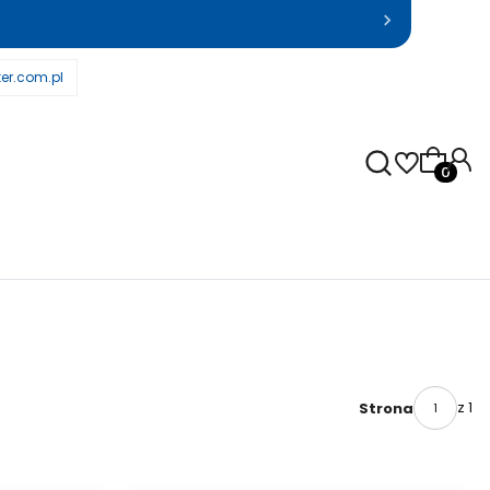
er.com.pl
Produkty
z 1
Strona