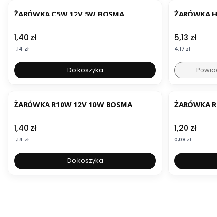
ŻARÓWKA C5W 12V 5W BOSMA
ŻARÓWKA H
Cena
Cena
1,40 zł
5,13 zł
Cena
Cena
1,14 zł
4,17 zł
Do koszyka
Powia
ŻARÓWKA R10W 12V 10W BOSMA
ŻARÓWKA R
Cena
Cena
1,40 zł
1,20 zł
Cena
Cena
1,14 zł
0,98 zł
Do koszyka