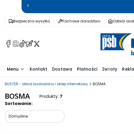
Bezpieczna wysyłka
Fachowe doradztwo
Odbiór osob
(Otwiera
(Otwiera
(Otwiera
(Otwiera
(Otwiera
się
się
się
się
się
w
w
w
w
w
nowej
nowej
nowej
nowej
nowej
Menu
Kontakt
Dostawa
Płatności
Zwroty
Rekl
karcie)
karcie)
karcie)
karcie)
karcie)
BUSTER - skład budowlany i sklep internetowy
BOSMA
BOSMA
Produkty:
7
Lista produktów
Sortowanie:
Domyślne