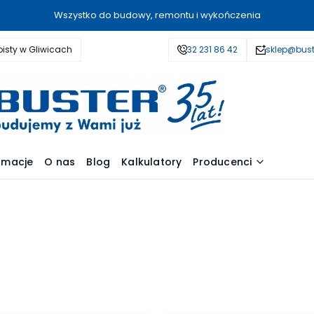
Wszystko do budowy, remontu i wykończenia
isty w Gliwicach
32 231 86 42
sklep@bust
amacje
O nas
Blog
Kalkulatory
Producenci