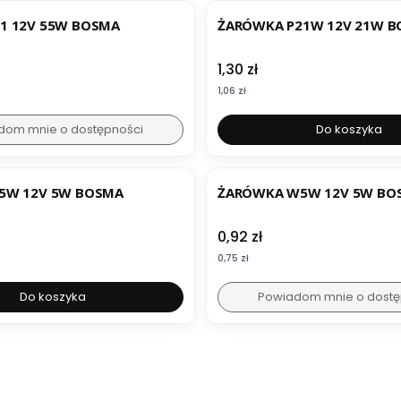
1 12V 55W BOSMA
ŻARÓWKA P21W 12V 21W 
Cena
1,30 zł
Cena
1,06 zł
dom mnie o dostępności
Do koszyka
5W 12V 5W BOSMA
ŻARÓWKA W5W 12V 5W BO
Cena
0,92 zł
Cena
0,75 zł
Do koszyka
Powiadom mnie o dostę