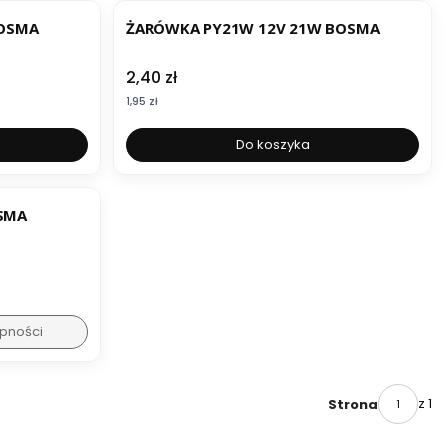
BOSMA
ŻARÓWKA PY21W 12V 21W BOSMA
Cena
2,40 zł
Cena
1,95 zł
Do koszyka
SMA
pności
z 1
Strona