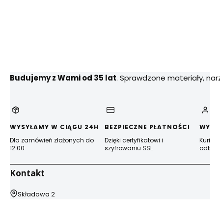
Budujemy z Wami od 35 lat
. Sprawdzone materiały, na
WYSYŁAMY W CIĄGU 24H
BEZPIECZNE PŁATNOŚCI
WYGO
Dla zamówień złożonych do
Dzięki certyfikatowi i
Kurier
12:00
szyfrowaniu SSL
odbior
Kontakt
Adres:
Składowa 2
44-100 Gliwice