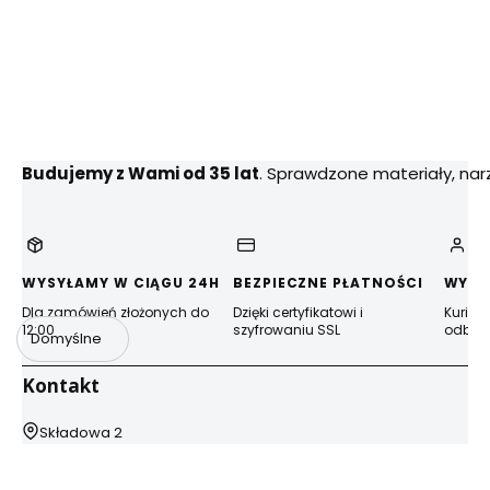
Budujemy z Wami od 35 lat
. Sprawdzone materiały, na
WYSYŁAMY W CIĄGU 24H
BEZPIECZNE PŁATNOŚCI
WYGO
Dla zamówień złożonych do
Dzięki certyfikatowi i
Kurier
12:00
szyfrowaniu SSL
odbior
Domyślne
Kontakt
Adres:
Składowa 2
44-100 Gliwice