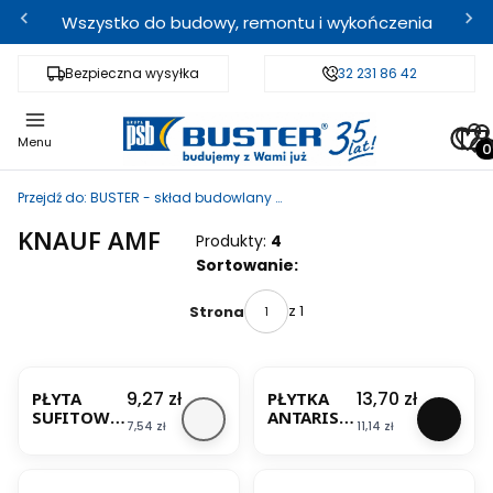
Wszystko do budowy, remontu i wykończenia
Bezpieczna wysyłka
Fachowe doradztwo
32 231 86 42
Odbi
Pro
Menu
Przejdź do:
BUSTER - skład budowlany i sklep internetowy
KNAUF AMF
Produkty:
4
Lista produktów
Sortowanie:
z 1
Strona
Cena
Cena
9,27 zł
13,70 zł
PŁYTA
PŁYTKA
SUFITOWA
ANTARIS C
Cena
Cena
7,54 zł
11,14 zł
ORBIT SK
NEW
60X60 CM
WHITE SK
GR.13MM
600X600
AMF
GR.13 AMF