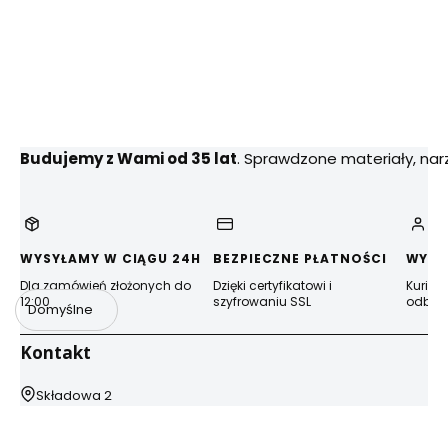
Budujemy z Wami od 35 lat
. Sprawdzone materiały, na
WYSYŁAMY W CIĄGU 24H
BEZPIECZNE PŁATNOŚCI
WYGO
Dla zamówień złożonych do
Dzięki certyfikatowi i
Kurier
12:00
szyfrowaniu SSL
odbior
Domyślne
Kontakt
Adres:
Składowa 2
44-100 Gliwice