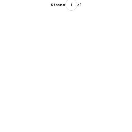
PORCELA
z 1
Strona
NY I
KAMIENI
A D24000
DEWALT