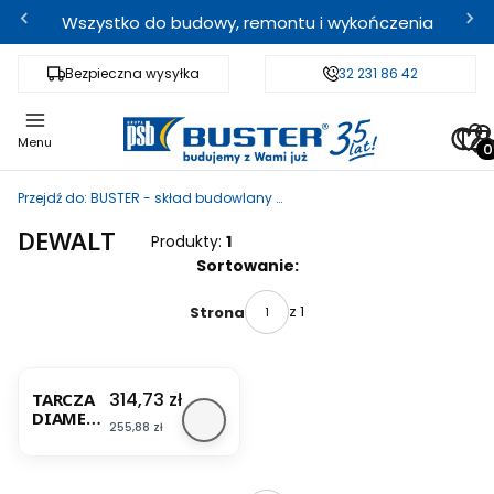
Wszystko do budowy, remontu i wykończenia
Bezpieczna wysyłka
Fachowe doradztwo
32 231 86 42
Odbi
Pro
Menu
Przejdź do:
BUSTER - skład budowlany i sklep internetowy
DEWALT
Produkty:
1
Lista produktów
Sortowanie:
z 1
Strona
Cena
314,73 zł
TARCZA
DIAMEN
Cena
255,88 zł
TOWA
250MM
25,4MM
DO