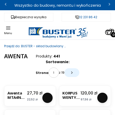
Wszystko do budowy, remontu i wykończenia
Bezpieczna wysyłka
Fachowe doradztwo
32 231 86 42
Odbi
Pro
Menu
Przejdź do:
BUSTER - skład budowlany i sklep internetowy
AWENTA
Produkty:
441
Lista produktów
Sortowanie:
z 19
Strona
Następne produkty
BESTSELLER
BESTSELLER
Cena
Cena
27,70 zł
120,00 zł
Awenta
KORPUS
MTA4N
WENTYLA
Cena
Cena
22,52 zł
97,56 zł
Kratka
TORA
Wentylac
FI125
BESTSELLER
BESTSELLER
yjna
SILENT
Metalowa
CZASOW