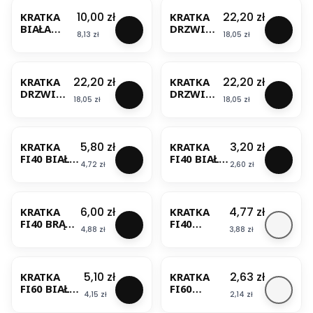
AWENTA
STANDAR
WYŁĄCZN
Cena
Cena
10,00 zł
22,20 zł
KRATKA
KRATKA
D KWT125
IK
BIAŁA
DRZWIO
AWENTA
CZASOWY
Cena
Cena
8,13 zł
18,05 zł
OKRĄGŁA
WA
KWT125T
FI150MM
12x44CM
AWENTA
BESTSELLER
BESTSELLER
T23
BIAŁA T15
AWENTA
AWENTA
Cena
Cena
22,20 zł
22,20 zł
KRATKA
KRATKA
DRZWIO
DRZWIO
Cena
Cena
18,05 zł
18,05 zł
WA
WA
12x44CM
12x44CM
BESTSELLER
BESTSELLER
BRĄZ-
SZARA
WENGE
T15SZ
Cena
Cena
5,80 zł
3,20 zł
KRATKA
KRATKA
T15K50
AWENTA
FI40 BIAŁA
FI40 BIAŁA
AWENTA
Cena
Cena
4,72 zł
2,60 zł
MILIVENT
MINI-
T71
AWENT
BESTSELLER
AWENTA
T72/T73
AWENTA
Cena
Cena
6,00 zł
4,77 zł
KRATKA
KRATKA
FI40 BRĄZ
FI40
Cena
Cena
4,88 zł
3,88 zł
MILIVENT
SREBRNA
T71BR
MINI-
BESTSELLER
AWENTA
AWENT
T71MS
Cena
Cena
5,10 zł
2,63 zł
KRATKA
KRATKA
AWENTA
FI60 BIAŁA
FI60
Cena
Cena
4,15 zł
2,14 zł
MINI-
BRĄZOWA
AWENT T74
MINI-