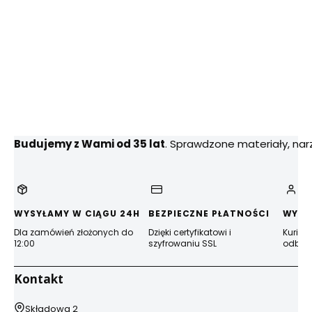
Budujemy z Wami od 35 lat
. Sprawdzone materiały, na
WYSYŁAMY W CIĄGU 24H
BEZPIECZNE PŁATNOŚCI
WYGO
Dla zamówień złożonych do
Dzięki certyfikatowi i
Kurier
12:00
szyfrowaniu SSL
odbior
Kontakt
Adres:
Składowa 2