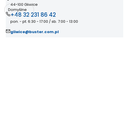
44-100 Gliwice
Domyślne
+48 32 231 86 42
pon. - pt. 6:30 - 17:00 / sb. 7:00 - 13:00
gliwice@buster.com.pl
Linki w stopce
Informacje
O nas
Buster Bike Team
Kontakt
Zakupy
Płatności
Dostawa