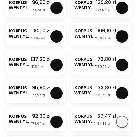
Cena
Cena
96,90 zł
129,20 zł
KORPUS
KORPUS
165×240
Y
WENTYLA
WENTYLA
mm Stal
KWS125T
Cena
Cena
78,78 zł
105,04 zł
TORA
TORA
Nierdzew
AWENTA
FI125
SILENT
na
BESTSELLER
BESTSELLER
SILENT
FI100
STANDAR
CZUJNIK
Cena
Cena
82,10 zł
106,10 zł
KORPUS
KORPUS
D KWS125
WILGOT
WENTYLAT
WENTYLA
AWENTA
NOŚCI
Cena
Cena
66,75 zł
86,26 zł
ORA
TORA
KWS100H
SILENT
SILENT
AWENTA
BESTSELLER
BESTSELLER
FI100
FI100
STANDARD
WYŁĄCZN
Cena
Cena
137,20 zł
73,80 zł
KORPUS
KORPUS
KWS100
IK
WENTYLA
WENTYLA
AWENTA
CZASOWY
Cena
Cena
111,54 zł
60,00 zł
TORA
TORA
KWS100T
SILENT
TURBO
AWENTA
BESTSELLER
BESTSELLER
FI125
FI100
STANDAR
STANDAR
Cena
Cena
95,90 zł
133,80 zł
KORPUS
KORPUS
D
D KWT100
WENTYLA
WENTYLA
KWS125
AWENTA
Cena
Cena
77,97 zł
108,78 zł
TORA
TORA
AWENTA
TURBO
TURBO
BESTSELLER
FI100
FI125
WYŁĄCZN
CZUJNIK
Cena
Cena
92,30 zł
67,47 zł
KORPUS
KORPUS
IK
WILGOT
WENTYLA
WENTYLA
CZASOWY
NOŚCI
Cena
Cena
75,04 zł
54,85 zł
TORA
TORA
KWT100T
KWT125
TURBO
TURBO
AWENTA
H
BESTSELLER
BESTSELLER
FI125
FI125