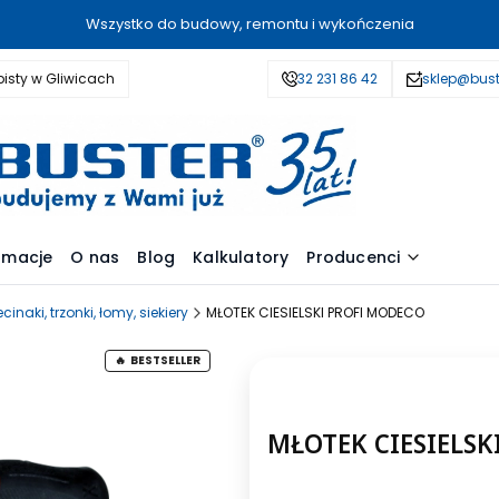
Wszystko do budowy, remontu i wykończenia
isty w Gliwicach
32 231 86 42
sklep@bust
amacje
O nas
Blog
Kalkulatory
Producenci
ecinaki, trzonki, łomy, siekiery
MŁOTEK CIESIELSKI PROFI MODECO
BESTSELLER
MŁOTEK CIESIELSK