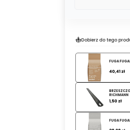
Dobierz do tego prod
Cena
40,41 zł
BRZESZCZ
RICHMANN
Cena
1,50 zł
FUGA FUGAB
Cena