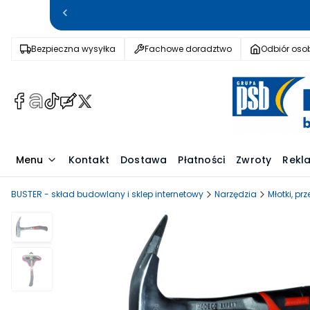
Bezpieczna wysyłka
Fachowe doradztwo
Odbiór osob
(Otwiera
(Otwiera
(Otwiera
(Otwiera
(Otwiera
się
się
się
się
się
w
w
w
w
w
nowej
nowej
nowej
nowej
nowej
Menu
Kontakt
Dostawa
Płatności
Zwroty
Rekl
karcie)
karcie)
karcie)
karcie)
karcie)
BUSTER - skład budowlany i sklep internetowy
Narzędzia
Młotki, prz