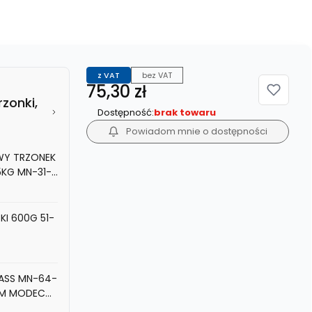
z VAT
bez VAT
Cena
75,30 zł
rzonki,
Dostępność:
brak towaru
Powiadom mnie o dostępności
Y TRZONEK
KG MN-31-
KI 600G 51-
GLASS MN-64-
8CM MODECO