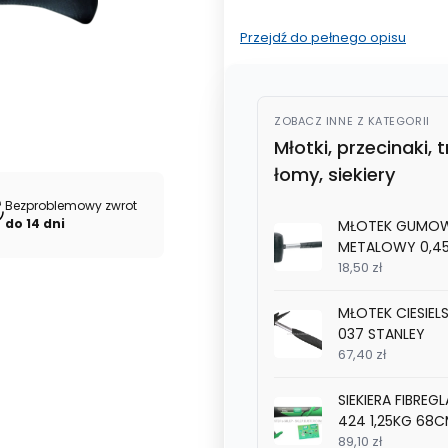
Przejdź do pełnego opisu
ZOBACZ INNE Z KATEGORII
Młotki, przecinaki, t
łomy, siekiery
Bezproblemowy zwrot
do 14 dni
MŁOTEK GUMOW
METALOWY 0,45
18,50 zł
124 MODECO
MŁOTEK CIESIELS
037 STANLEY
67,40 zł
SIEKIERA FIBRE
424 1,25KG 6
GARDEN
89,10 zł