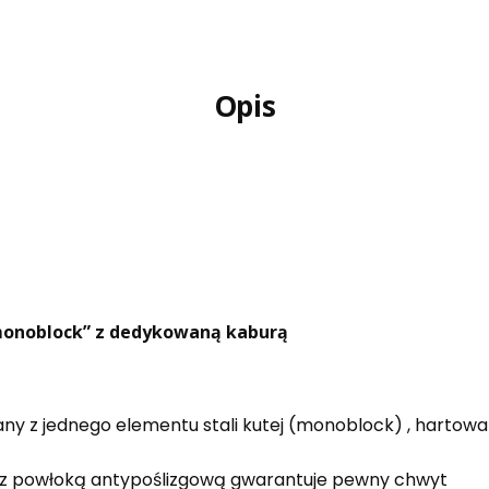
Opis
„monoblock” z dedykowaną kaburą
y z jednego elementu stali kutej (monoblock) , hartowa
z powłoką antypoślizgową gwarantuje pewny chwyt