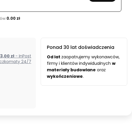
ów:
0.00 zł
Ponad 30 lat doświadczenia
od 13,00 zł
- InPost
Od
lat
zaopatrujemy wykonawców,
czkomaty 24/7
firmy i klientów indywidualnych
w
materiały budowlane
oraz
wykończeniowe
.