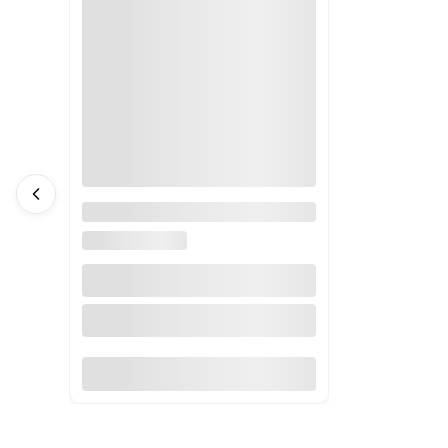
ZATYCZKA EPS 63MM/20MM
SZARY KOELNER
KOELNER POLSKA
Do koszyka