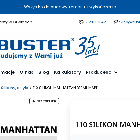
Wszystko do budowy, remontu i wykończenia
isty w Gliwicach
32 231 86 42
sklep@bust
amacje
O nas
Blog
Kalkulatory
Producenci
Silikony, akryle
110 SILIKON MANHATTAN 310ML MAPEI
BESTSELLER
110 SILIKON MAN