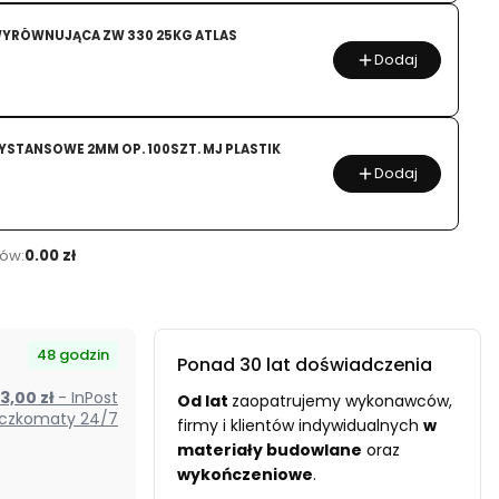
YRÓWNUJĄCA ZW 330 25KG ATLAS
Dodaj
YSTANSOWE 2MM OP. 100SZT. MJ PLASTIK
Dodaj
ów:
0.00 zł
48 godzin
Ponad 30 lat doświadczenia
od 13,00 zł
- InPost
Od
lat
zaopatrujemy wykonawców,
czkomaty 24/7
firmy i klientów indywidualnych
w
materiały budowlane
oraz
wykończeniowe
.