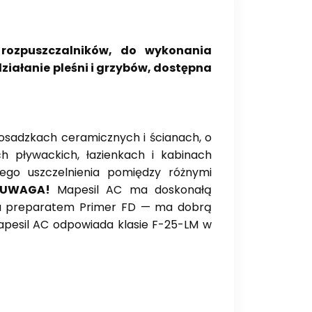
rozpuszczalników, do wykonania
ziałanie pleśni i grzybów, dostępna
osadzkach ceramicznych i ścianach, o
 pływackich, łazienkach i kabinach
ego uszczelnienia pomiędzy różnymi
UWAGA!
Mapesil AC ma doskonałą
niu preparatem Primer FD — ma dobrą
apesil AC odpowiada klasie F-25-LM w