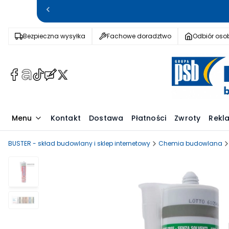
Bezpieczna wysyłka
Fachowe doradztwo
Odbiór osob
(Otwiera
(Otwiera
(Otwiera
(Otwiera
(Otwiera
się
się
się
się
się
w
w
w
w
w
nowej
nowej
nowej
nowej
nowej
Menu
Kontakt
Dostawa
Płatności
Zwroty
Rekl
karcie)
karcie)
karcie)
karcie)
karcie)
BUSTER - skład budowlany i sklep internetowy
Chemia budowlana