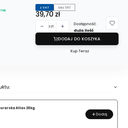
z VAT
bez VAT
nie
Cena
39,70 zł
Dostępność:
szt.
duża ilość
DODAJ DO KOSZYKA
Kup Teraz
Szybki
zakup
dla
produktu
110
uktu:
SILIKON
MANHATTAN
310ML
rarska Atlas 25kg
MAPEI
Dodaj