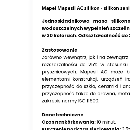
Mapei Mapesil AC silikon
- silikon san
Jednoskładnikowa masa silikon
wodoszczelnych wypełnień szczelin 
w 30 kolorach. Odkształcalność do 
Zastosowanie
Zarówno wewnątrz, jak i na zewnątrz
rozszerzalności do 25% w stosunku
prysznicowych. Mapesil AC może by
elementami konstrukcji, urządzeń i
przyczepność do szkła, ceramiki i 
przyczepność także do drewna, metal
zakresie normy ISO 11600.
Dane techniczne
Czas naskórkowania:
10 minut.
Kurczenie podczas sieciowania:
3,5