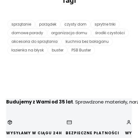
Tagi
sprzątanie
porządek
czysty dom
sprytne triki
domowe porady
organizacja domu
środki czystości
akcesoria do sprzątania
kuchnia bez bałaganu
łazienka na błysk
buster
PSB Buster
Budujemy z Wami od 35 lat
. Sprawdzone materiały, na
WYSYŁAMY W CIĄGU 24H
BEZPIECZNE PŁATNOŚCI
WYGO