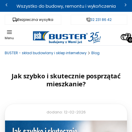
Wszystko do budowy, remontu i wykończenia
Bezpieczna wysyłka
Fachowe doradztwo
32 231 86 42
Odbi
Pro
Menu
BUSTER - skład budowlany i sklep internetowy
Blog
Jak szybko i skutecznie posprzątać
mieszkanie?
dodano: 12-02-2026