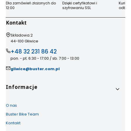
Dla zamówień złożonych do
Dzięki certyfikatowi i
Kurier
12:00
szyfrowaniu SSL
odbior
Kontakt
Adres:
Składowa 2
44-100 Gliwice
+48 32 231 86 42
pon. - pt. 6:30 - 17:00 / sb. 7:00 - 13:00
gliwice@buster.com.pl
Linki w stopce
Informacje
O nas
Buster Bike Team
Kontakt