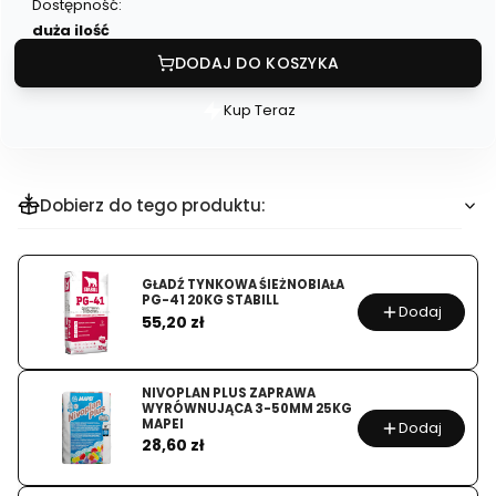
Dostępność:
duża ilość
DODAJ DO KOSZYKA
Kup Teraz
Szybki
zakup
dla
produktu
Dobierz do tego produktu:
IZOLACYJNA
PŁYTA
POD
GŁADŹ TYNKOWA ŚIEŻNOBIAŁA
PG-41 20KG STABILL
PANELE
Dodaj
Cena
55,20 zł
PODŁOGOWE
GR.4MM
59X79
NIVOPLAN PLUS ZAPRAWA
WYRÓWNUJĄCA 3-50MM 25KG
OP.
MAPEI
Dodaj
Cena
22SZT
28,60 zł
STEICO