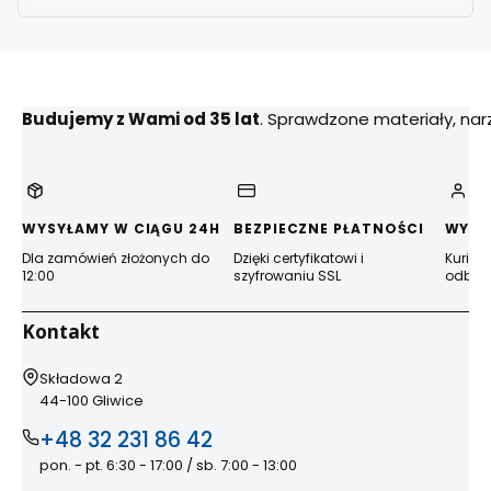
Budujemy z Wami od 35 lat
. Sprawdzone materiały, na
WYSYŁAMY W CIĄGU 24H
BEZPIECZNE PŁATNOŚCI
WYGO
Dla zamówień złożonych do
Dzięki certyfikatowi i
Kurier
12:00
szyfrowaniu SSL
odbior
Kontakt
Adres:
Składowa 2
44-100 Gliwice
+48 32 231 86 42
pon. - pt. 6:30 - 17:00 / sb. 7:00 - 13:00