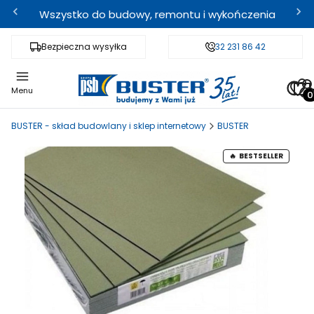
Wszystko do budowy, remontu i wykończenia
Bezpieczna wysyłka
Fachowe doradztwo
32 231 86 42
Odbi
Pro
Menu
BUSTER - skład budowlany i sklep internetowy
BUSTER
BESTSELLER