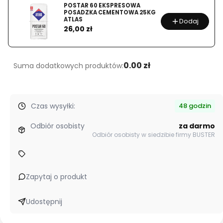
POSTAR 60 EKSPRESOWA
POSADZKA CEMENTOWA 25KG
ATLAS
Dodaj
Cena
26,00 zł
0.00 zł
Suma dodatkowych produktów:
Czas wysyłki:
48 godzin
Odbiór osobisty
za darmo
Odbiór osobisty w siedzibie firmy BUSTER
Zapytaj o produkt
Udostępnij