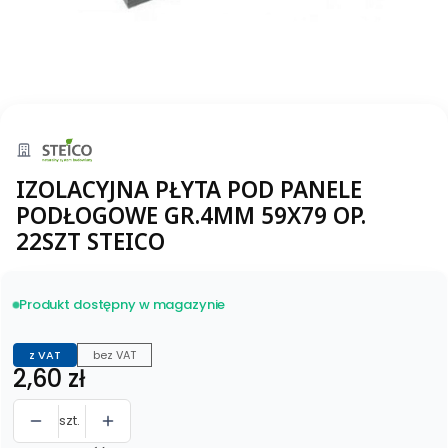
IZOLACYJNA PŁYTA POD PANELE
PODŁOGOWE GR.4MM 59X79 OP.
22SZT STEICO
Produkt dostępny w magazynie
z VAT
bez VAT
Cena
2,60 zł
szt.