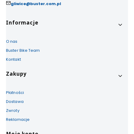
gliwice@buster.com.pl
Linki w stopce
Informacje
O nas
Buster Bike Team
Kontakt
Zakupy
Płatności
Dostawa
Zwroty
Reklamacje
Moje konto