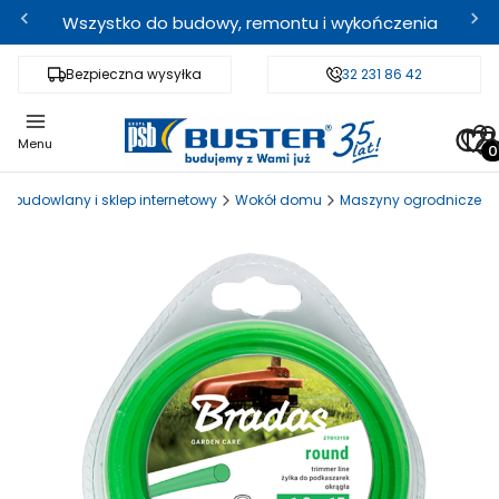
Wszystko do budowy, remontu i wykończenia
Bezpieczna wysyłka
Fachowe doradztwo
32 231 86 42
Odbi
Pro
Menu
d budowlany i sklep internetowy
Wokół domu
Maszyny ogrodnicze