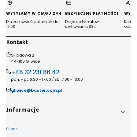
WYSYŁAMY W CIĄGU 24H
BEZPIECZNE PŁATNOŚCI
WYGO
Dla zamówień złożonych do
Dzięki certyfikatowi i
Kurier
12:00
szyfrowaniu SSL
odbior
Kontakt
Adres:
Składowa 2
44-100 Gliwice
+48 32 231 86 42
pon. - pt. 6:30 - 17:00 / sb. 7:00 - 13:00
gliwice@buster.com.pl
Linki w stopce
Informacje
O nas