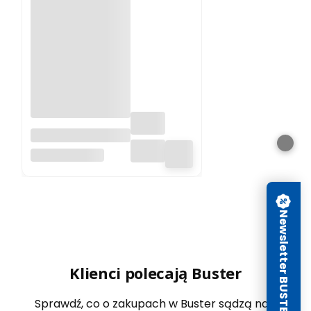
ZATYCZKA EPS
63MM/20MM
KOELNER POLSKA
SZARY KOELNER
Newsletter BUSTER
Klienci polecają Buster
Sprawdź, co o zakupach w Buster sądzą nasi