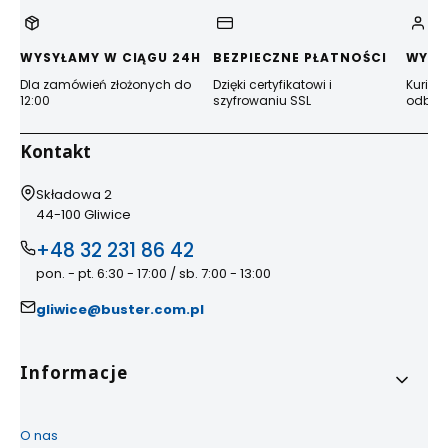
WYSYŁAMY W CIĄGU 24H
BEZPIECZNE PŁATNOŚCI
WYGO
Dla zamówień złożonych do
Dzięki certyfikatowi i
Kurier
12:00
szyfrowaniu SSL
odbior
Kontakt
Adres:
Składowa 2
44-100 Gliwice
+48 32 231 86 42
pon. - pt. 6:30 - 17:00 / sb. 7:00 - 13:00
gliwice@buster.com.pl
Linki w stopce
Informacje
O nas