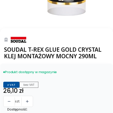
SOUDAL T-REX GLUE GOLD CRYSTAL
KLEJ MONTAŻOWY MOCNY 290ML
Produkt dostępny w magazynie
z VAT
bez VAT
Cena
26,10 zł
szt.
Dostępność: