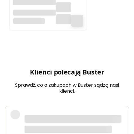
ZATYCZKA EPS
63MM/20MM
KOELNER POLSKA
SZARY KOELNER
Klienci polecają Buster
Sprawdź, co o zakupach w Buster sądzą nasi
klienci.