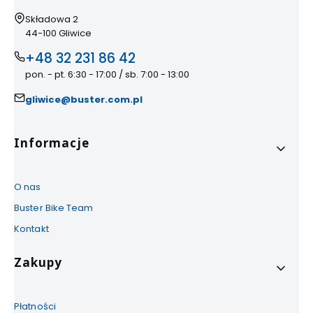
Adres:
Składowa 2
44-100 Gliwice
+48 32 231 86 42
pon. - pt. 6:30 - 17:00 / sb. 7:00 - 13:00
gliwice@buster.com.pl
Linki w stopce
Informacje
O nas
Buster Bike Team
Kontakt
Zakupy
Płatności