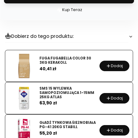
Kup Teraz
Szybki
zakup
dla
produktu
Dobierz do tego produktu:
SZPACHELKA
JEDNOCZĘŚCIOWA
MONOLIT
FUGA FUGABELLA COLOR 30
3KG KERAKOLL
150MM
Dodaj
Cena
40,41 zł
BESS-
POL
SMS 15 WYLEWKA
SAMOPOZIOMUJĄCA 1-15MM
25KG ATLAS
Dodaj
Cena
63,90 zł
GŁADŹ TYNKOWA ŚIEŻNOBIAŁA
PG-41 20KG STABILL
Dodaj
Cena
55,20 zł