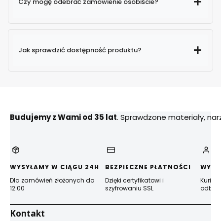
Czy mogę odebrać zamówienie osobiście?
Jak sprawdzić dostępność produktu?
Budujemy z Wami od 35 lat
. Sprawdzone materiały, na
WYSYŁAMY W CIĄGU 24H
BEZPIECZNE PŁATNOŚCI
WYGO
Dla zamówień złożonych do
Dzięki certyfikatowi i
Kurier
12:00
szyfrowaniu SSL
odbior
Kontakt