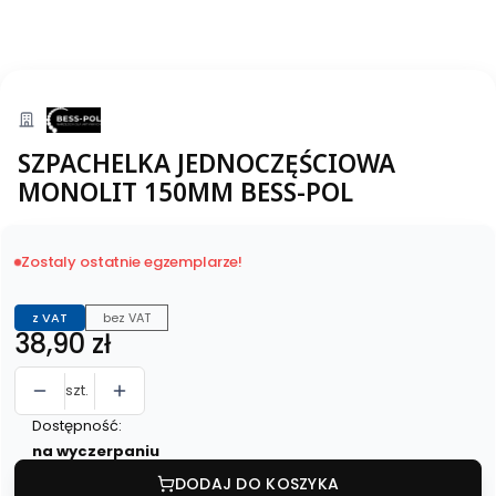
SZPACHELKA JEDNOCZĘŚCIOWA
MONOLIT 150MM BESS-POL
Zostaly ostatnie egzemplarze!
z VAT
bez VAT
Cena
38,90 zł
szt.
Dostępność:
na wyczerpaniu
DODAJ DO KOSZYKA