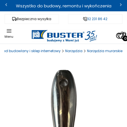
Wszystko do budowy, remontu i wykończenia
Bezpieczna wysyłka
Fachowe doradztwo
32 231 86 42
Odbi
Pro
Menu
kład budowlany i sklep internetowy
Narzędzia
Narzędzia murarskie