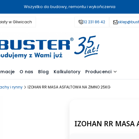
Wszystko do budowy, remontu i wykończenia
isty w Gliwicach
32 231 86 42
sklep@bust
amacje
O nas
Blog
Kalkulatory
Producenci
achy i rynny
IZOHAN RR MASA ASFALTOWA NA ZIMNO 25KG
IZOHAN RR MASA 