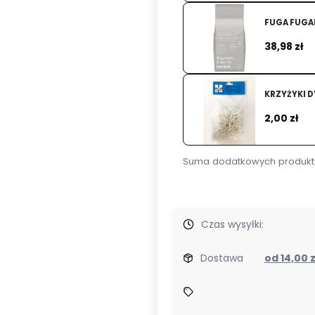
FUGA FUGAB
Cena
38,98 zł
KRZYŻYKI D
Cena
2,00 zł
Suma dodatkowych produkt
Czas wysyłki:
Dostawa
od 14,00 