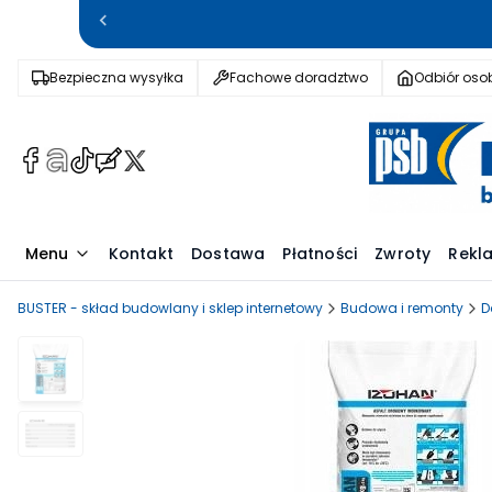
Bezpieczna wysyłka
Fachowe doradztwo
Odbiór osob
(Otwiera
(Otwiera
(Otwiera
(Otwiera
(Otwiera
się
się
się
się
się
w
w
w
w
w
nowej
nowej
nowej
nowej
nowej
Menu
Kontakt
Dostawa
Płatności
Zwroty
Rekl
karcie)
karcie)
karcie)
karcie)
karcie)
BUSTER - skład budowlany i sklep internetowy
Budowa i remonty
D