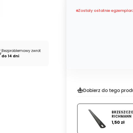
Zostaly ostatnie egzemplar
Bezproblemowy zwrot
do 14 dni
Dobierz do tego prod
BRZESZCZ
RICHMANN
Cena
1,50 zł