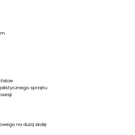
 cm
falcie
jalistycznego sprzętu
osesji
łowego na dużą skalę