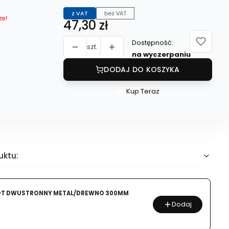
z VAT
bez VAT
ze!
Cena
47,30 zł
Dostępność:
szt.
na wyczerpaniu
DODAJ DO KOSZYKA
Kup Teraz
Szybki
zakup
dla
produktu
IZOHAN
uktu:
RR
MASA
ASFALTOWA
OT DWUSTRONNY METAL/DREWNO 300MM
NA
Dodaj
ZIMNO
25KG