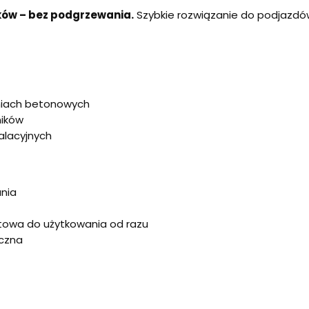
ków – bez podgrzewania.
Szybkie rozwiązanie do podjazdów
niach betonowych
ników
alacyjnych
nia
towa do użytkowania od razu
iczna