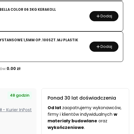
ELLA COLOR 06 3KG KERAKOLL
Dodaj
YSTANSOWE 1,5MM OP. 100SZT. MJ PLASTIK
Dodaj
ów:
0.00 zł
48 godzin
Ponad 30 lat doświadczenia
Od
lat
zaopatrujemy wykonawców,
zł
- Kurier InPost
firmy i klientów indywidualnych
w
materiały budowlane
oraz
wykończeniowe
.