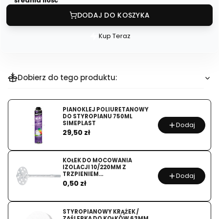
średnia ilość
DODAJ DO KOSZYKA
Kup Teraz
Szybki
zakup
dla
produktu
Dobierz do tego produktu:
KLIPSY
DO
PIANOKLEJ POLIURETANOWY
POZIOMOWANIA
DO STYROPIANU 750ML
PŁYTEK
SIMEPLAST
Dodaj
Cena
29,50 zł
1MM
SMART
LEVEL
KOŁEK DO MOCOWANIA
IZOLACJI 10/220MM Z
WYSOKIE
TRZPIENIEM
Dodaj
Cena
POLIPROPYLENOWYM KI-220
KUBALA
0,50 zł
KOELNER
STYROPIANOWY KRĄŻEK /
ZAŚLEPKA DO KOŁKÓW 63MM