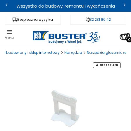
Wszystko do budowy, remontu i wykończenia
Bezpieczna wysyłka
Fachowe doradztwo
32 231 86 42
Odbi
Pro
Menu
ład budowlany i sklep internetowy
Narzędzia
Narzędzia glazurnicze
BESTSELLER