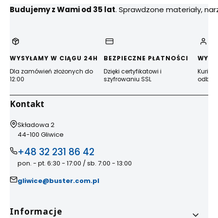
Budujemy z Wami od 35 lat
. Sprawdzone materiały, na
WYSYŁAMY W CIĄGU 24H
BEZPIECZNE PŁATNOŚCI
WYGO
Dla zamówień złożonych do
Dzięki certyfikatowi i
Kurier
12:00
szyfrowaniu SSL
odbior
Kontakt
Adres:
Składowa 2
44-100 Gliwice
+48 32 231 86 42
pon. - pt. 6:30 - 17:00 / sb. 7:00 - 13:00
gliwice@buster.com.pl
Linki w stopce
Informacje