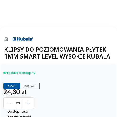
KLIPSY DO POZIOMOWANIA PŁYTEK
1MM SMART LEVEL WYSOKIE KUBALA
Produkt dostępny
z VAT
bez VAT
Cena
24,30 zł
szt.
Dostępność: