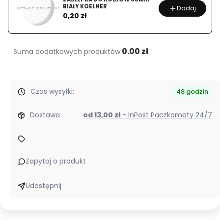
BIAŁY KOELNER
Dodaj
Cena
0,20 zł
0.00 zł
Suma dodatkowych produktów:
Czas wysyłki:
48 godzin
Dostawa
od 13,00 zł
- InPost Paczkomaty 24/7
Zapytaj o produkt
Udostępnij