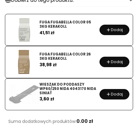
Dobierz do tego produktu:
WKRĘTY
SAMOWIERCĄCE
DO
FUGA FUGABELLA COLOR 05
3KG KERAKOLL
STALI
Dodaj
Cena
41,51 zł
Z
ŁBEM
PŁASKIM
FUGA FUGABELLA COLOR 26
4,2x19MM
3KG KERAKOLL
Dodaj
Cena
38,98 zł
500SZT
KOELNER
WIESZAK DO PODDASZY
WP60/250 NIDA 4043170 NIDA
SINIAT
Dodaj
Cena
3,60 zł
0.00 zł
Suma dodatkowych produktów: