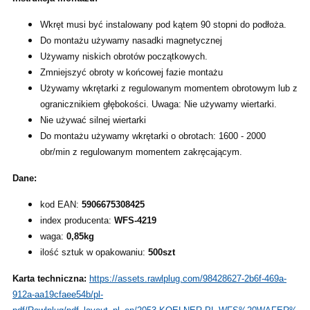
Wkręt musi być instalowany pod kątem 90 stopni do podłoża.
Do montażu używamy nasadki magnetycznej
Używamy niskich obrotów początkowych.
Zmniejszyć obroty w końcowej fazie montażu
Używamy wkrętarki z regulowanym momentem obrotowym lub z
ogranicznikiem głębokości. Uwaga: Nie używamy wiertarki.
Nie używać silnej wiertarki
Do montażu używamy wkrętarki o obrotach: 1600 - 2000
obr/min z regulowanym momentem zakręcającym.
Dane:
kod EAN:
5906675308425
index producenta:
WFS-4219
waga:
0,85kg
ilość sztuk w opakowaniu:
500szt
Karta techniczna:
https://assets.rawlplug.com/98428627-2b6f-469a-
912a-aa19cfaee54b/pl-