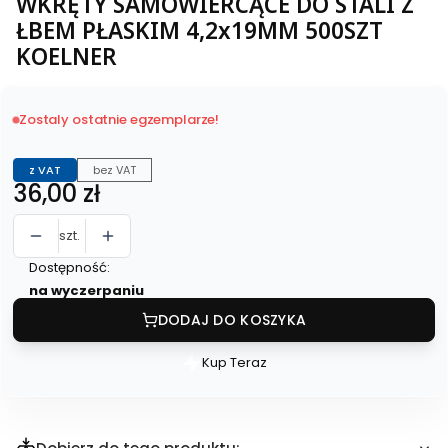
WKRĘTY SAMOWIERCĄCE DO STALI Z
ŁBEM PŁASKIM 4,2x19MM 500SZT
KOELNER
Zostaly ostatnie egzemplarze!
z VAT
bez VAT
Cena
36,00 zł
szt.
Dostępność:
na wyczerpaniu
DODAJ DO KOSZYKA
Kup Teraz
Szybki
zakup
dla
produktu