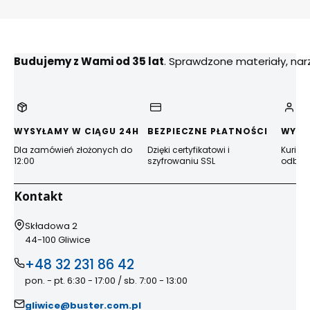
Budujemy z Wami od 35 lat
. Sprawdzone materiały, na
WYSYŁAMY W CIĄGU 24H
BEZPIECZNE PŁATNOŚCI
WYGO
Dla zamówień złożonych do
Dzięki certyfikatowi i
Kurier
12:00
szyfrowaniu SSL
odbior
Kontakt
Adres:
Składowa 2
44-100 Gliwice
+48 32 231 86 42
pon. - pt. 6:30 - 17:00 / sb. 7:00 - 13:00
gliwice@buster.com.pl