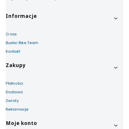
Linki w stopce
Informacje
O nas
Buster Bike Team
Kontakt
Zakupy
Płatności
Dostawa
Zwroty
Reklamacje
Moje konto