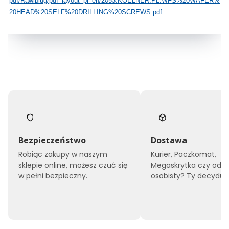
pdf/Rawlplug/pdf_layout_pl_en/2053.KOELNER.PL.WFS%20WAFER%
20HEAD%20SELF%20DRILLING%20SCREWS.pdf
Bezpieczeństwo
Dostawa
Robiąc zakupy w naszym
Kurier, Paczkomat,
sklepie online, możesz czuć się
Megaskrytka czy odbi
w pełni bezpieczny.
osobisty? Ty decyduje