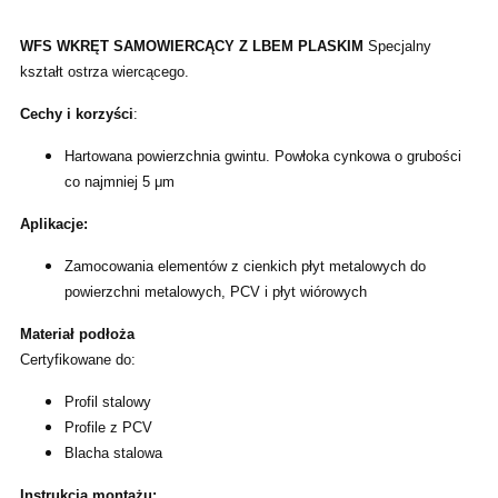
WFS WKRĘT SAMOWIERCĄCY Z LBEM PLASKIM
Specjalny
kształt ostrza wiercącego.
Cechy i korzyści
:
Hartowana powierzchnia gwintu. Powłoka cyn
kowa o grubości
co najmniej 5 μm
Aplikacje:
Zamocowania elementów z cien
kich płyt metalowych do
po
wierzchni metalowych, PCV i płyt
wiórowych
Materiał podłoża
Certyfikowane do:
Profil stalowy
Profile z PCV
Blacha stalowa
Instrukcja montażu
: