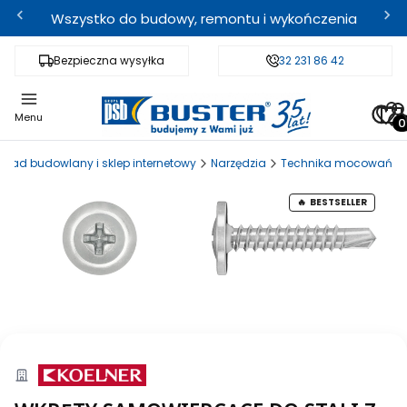
Wszystko do budowy, remontu i wykończenia
Bezpieczna wysyłka
Fachowe doradztwo
32 231 86 42
Odbi
Pro
Menu
skład budowlany i sklep internetowy
Narzędzia
Technika mocowań
BESTSELLER